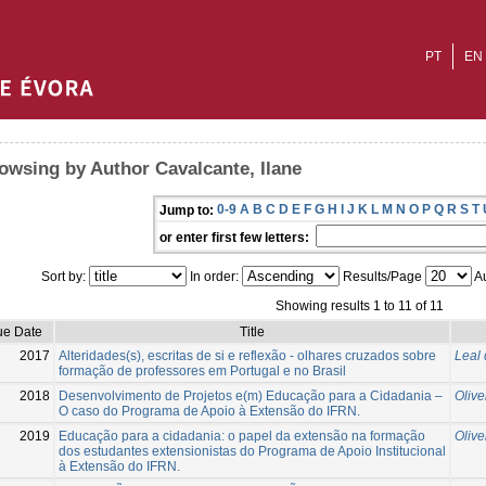
PT
EN
owsing by Author Cavalcante, Ilane
0-9
A
B
C
D
E
F
G
H
I
J
K
L
M
N
O
P
Q
R
S
T
Jump to:
or enter first few letters:
Sort by:
In order:
Results/Page
Au
Showing results 1 to 11 of 11
ue Date
Title
2017
Alteridades(s), escritas de si e reflexão - olhares cruzados sobre
Leal
formação de professores em Portugal e no Brasil
2018
Desenvolvimento de Projetos e(m) Educação para a Cidadania –
Olive
O caso do Programa de Apoio à Extensão do IFRN.
2019
Educação para a cidadania: o papel da extensão na formação
Olive
dos estudantes extensionistas do Programa de Apoio Institucional
à Extensão do IFRN.