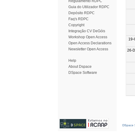
Regulamento RDPC
Guia do Utilizador RDPC
Depósito RDPC
Faq's RDPC
Copyright
Integração CV DeGóis
Workshop Open Access
19-
Open Access Declarations
Newsletter Open Access
26-
Help
About Dspace
DSpace Software
DSpace S