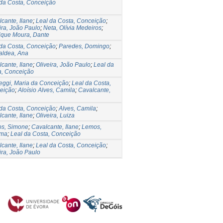
 da Costa, Conceição
cante, Ilane
;
Leal da Costa, Conceição
;
ira, João Paulo
;
Neta, Olívia Medeiros
;
ique Moura, Dante
 da Costa, Conceição
;
Paredes, Domingo
;
aldea, Ana
cante, Ilane
;
Oliveira, João Paulo
;
Leal da
a, Conceição
eggi, Maria da Conceição
;
Leal da Costa,
eição
;
Aloísio Alves, Camila
;
Cavalcante,
 da Costa, Conceição
;
Alves, Camila
;
cante, Ilane
;
Oliveira, Luiza
os, Simone
;
Cavalcante, Ilane
;
Lemos,
ama
;
Leal da Costa, Conceição
cante, Ilane
;
Leal da Costa, Conceição
;
ira, João Paulo