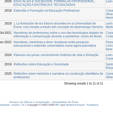
2020
EDUCACÃO & SOCIEDADE: FORMAÇÃO PROFISSIONAL,
Leal
EDUCAÇÃO A DISTÂNCIA E TECNOLOGIAS
2018
Extensão e Formação na Educação Profissional
Caval
Olive
Henr
2019
). La formación de los futuros docentes en la Universidad de
Leal
Évora. Una mirada a través del concepto de Aprendizaje-Servicio.
Medi
Oct-2021
Narrativas de professores sobre o uso das tecnologias digitais de
Caval
informação e comunicação durante a pandemia: vozes do Brasil.
Cost
Dec-2022
Narrativas, memórias e devir: tessituras entre pesquisa
Pass
educacional e extensão universitária numa ágora planetária
Conc
Ilane
2024
Palavras em prosa: escrevivendo histórias de vida e formação.
Leal
Caval
2019
Reflexões sobre Educação e Sociedade
Sant
Eliz
2025
Reflexões sobre memória e narrativa na construção identitária de
Caval
professores
Olive
Showing results 1 to 11 of 11
Serviços de Ciência e Cooperação
-
Universidade de Évora
oftware, version 1.6.2
Copyright © 2002-2008
MIT
and
Hewlett-Packard
-
Feedback