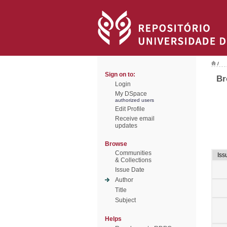
/
Sign on to:
Br
Login
My DSpace
authorized users
Edit Profile
Receive email
updates
Browse
Communities
Iss
& Collections
Issue Date
Author
Title
Subject
Helps