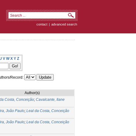
contact
|
advanced search
U
V
W
X
Y
Z
thors/Record:
Author(s)
 da Costa, Conceição
;
Cavalcante, Ilane
ira, João Paulo
;
Leal da Costa, Conceição
ira, João Paulo
;
Leal da Costa, Conceição