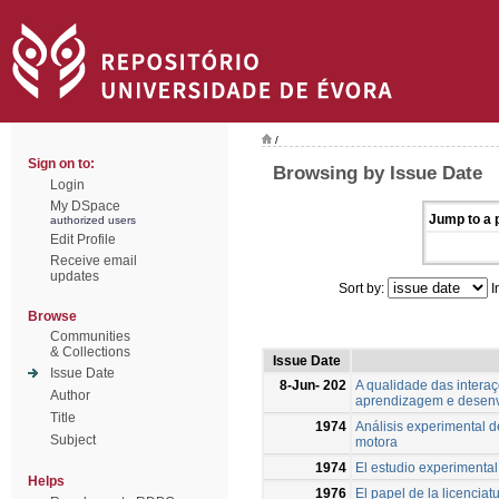
/
Sign on to:
Browsing by Issue Date
Login
My DSpace
Jump to a p
authorized users
Edit Profile
Receive email
updates
Sort by:
I
Browse
Communities
& Collections
Issue Date
Issue Date
8-Jun- 202
A qualidade das intera
Author
aprendizagem e desen
Title
1974
Análisis experimental d
Subject
motora
1974
El estudio experimental
Helps
1976
El papel de la licenciat