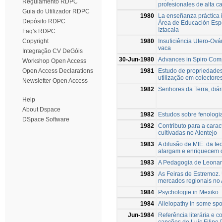
Regulamento RDPC
profesionales de alta cal
Guia do Utilizador RDPC
1980
La enseñanza práctica i
Depósito RDPC
Área de Educación Esp
Iztacala
Faq's RDPC
1980
Insuficiência Utero-Ová
Copyright
vaca
Integração CV DeGóis
30-Jun-1980
Advances in Spiro Co
Workshop Open Access
1981
Estudo de propriedades
Open Access Declarations
utilização em colectore
Newsletter Open Access
1982
Senhores da Terra, diár
Help
About Dspace
1982
Estudos sobre fenologia
DSpace Software
1982
Contributo para a carac
cultivadas no Alentejo
1983
A difusão de MIE: da teo
alargam e enriquecem 
1983
A Pedagogia de Leona
1983
As Feiras de Estremoz.
mercados regionais no
1984
Psychologie in Mexiko
1984
Allelopathy in some sp
Jun-1984
Referência literária e 
canções de Luís Filipe 