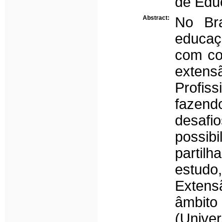
de Educ
Abstract:
No Bra
educaç
com con
exten
Profiss
fazend
desaf
possi
partil
estudo
Extens
âmbit
(Univer