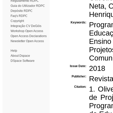
Regulamento RDPC
Neta, O
Guia do Utilizador RDPC
Depósito RDPC
Henriq
Faq's RDPC
Copyright
Keywords:
Program
Integração CV DeGóis
Educaç
Workshop Open Access
Open Access Declarations
Ensino
Newsletter Open Access
Projeto
Help
About Dspace
Comun
DSpace Software
Issue Date:
2018
Publisher:
Revista
Citation:
1. Oliv
de Pro
Progra