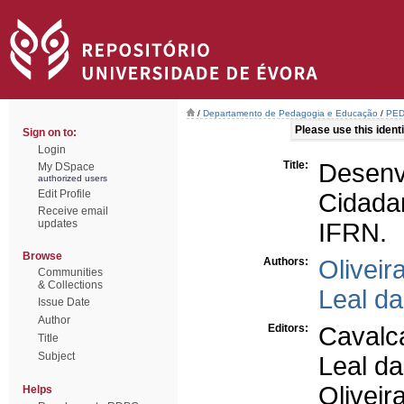
/
Departamento de Pedagogia e Educação
/
PED 
Please use this identif
Sign on to:
Login
Title:
Desen
My DSpace
authorized users
Edit Profile
Cidada
Receive email
updates
IFRN.
Browse
Authors:
Oliveir
Communities
& Collections
Leal d
Issue Date
Author
Editors:
Cavalca
Title
Subject
Leal d
Oliveir
Helps