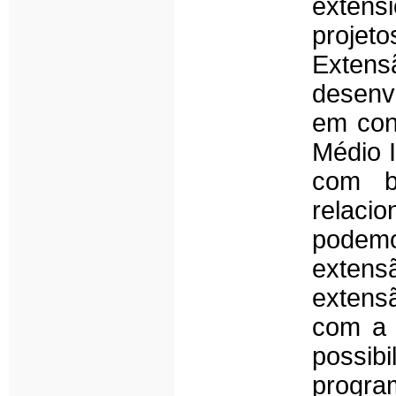
extens
projeto
Extens
desenvo
em con
Médio 
com b
relaci
podemos
extens
extensa
com a 
possib
progr