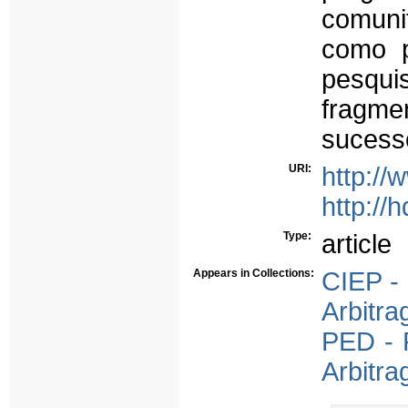
comunit
como p
pesqui
fragme
sucesso
URI:
http://
http://
Type:
article
Appears in Collections:
CIEP - 
Arbitra
PED - 
Arbitra