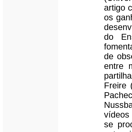
artigo 
os ganh
desenvo
do Ens
fomenta
de obs
entre
partilh
Freire
Pachec
Nussb
vídeo
se pro