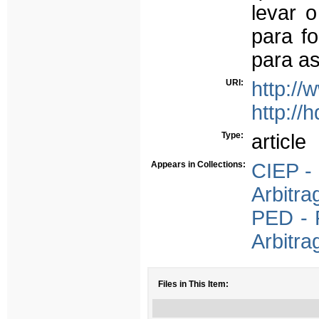
levar 
para f
para as
URI:
http://
http://
Type:
article
Appears in Collections:
CIEP - 
Arbitra
PED - 
Arbitra
Files in This Item: