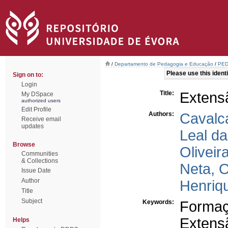
/
Departamento de Pedagogia e Educação
/
PED 
Please use this identif
Sign on to:
Login
Title:
Extens
My DSpace
authorized users
Edit Profile
Authors:
Cavalca
Receive email
updates
Leal d
Browse
Oliveir
Communities
& Collections
Neta, O
Issue Date
Author
Henriq
Title
Subject
Keywords:
Formaçã
Extens
Helps