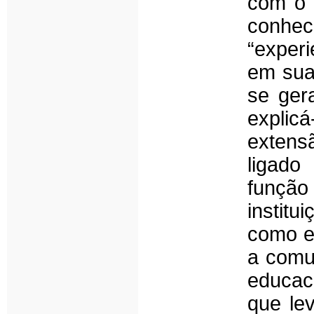
com o 
conhec
“experi
em sua 
se ger
explicá
extens
ligado
função
instit
como e
a comu
educac
que le