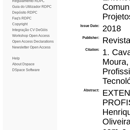
Regulamento RDPC
Comun
Guia do Utilizador RDPC
Depósito RDPC
Projeto
Faq's RDPC
Copyright
Issue Date:
2018
Integração CV DeGóis
Workshop Open Access
Publisher:
Revista
Open Access Declarations
Newsletter Open Access
Citation:
1. Cava
Help
Moura,
About Dspace
Profiss
DSpace Software
Tecnoló
Abstract:
EXT
PROFI
Henriq
Olivei