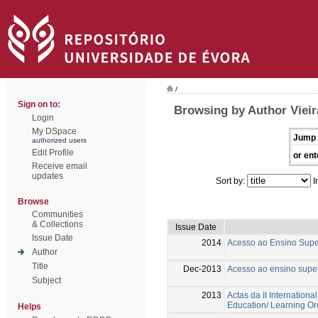
/
Sign on to:
Browsing by Author Vieir
Login
My DSpace
Jump 
authorized users
Edit Profile
or ent
Receive email
updates
Sort by:
I
Browse
Communities
& Collections
Issue Date
Issue Date
2014
Acesso ao Ensino Supe
Author
Title
Dec-2013
Acesso ao ensino super
Subject
2013
Actas da II Internation
Education/ Learning Or
Helps