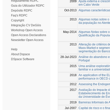
Regulamento RDPC
2009
Ajuda externa e cresci
em Cabo Verde
Guia do Utilizador RDPC
Oct-2013
Algumas característica
Depósito RDPC
Faq's RDPC
2013
Algumas notas sobre o 
Copyright
da população no Alente
Integração CV DeGóis
Workshop Open Access
May-2014
Algumas Notas sobre o 
Open Access Declarations
Qualificação da Popula
Newsletter Open Access
2013
Alteração de critérios
Mass-Market e segmento
Help
segmentação do Banc
About Dspace
28-Jul-2023
Análise do abandono e
DSpace Software
Portugal
2015
Uma análise exploratóri
familiar e a universi
2018
An application of the 
performance in OECD c
2012
Assessing the Endogen
2017
Avaliação do Impacte da
Estabelecimento de En
da Universidade de Év
2019
Barreiras Informais de
Jul-2007
Capital de risco e o f