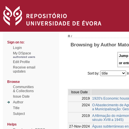
/
Sign on to:
Browsing by Author Mato
Login
My DSpace
Jump 
authorized users
Edit Profile
or ent
Receive email
updates
Sort by:
I
Browse
Communities
& Collections
Issue Date
Issue Date
2019
1920's Economic housin
Author
2024
O Abastecimento de Agu
Title
a Municipalização: Ge
Subject
2019
A Afirmação do mármore
século XVIII a 1945)
Helps
27-Nov-2024
Águas subterráneas en 