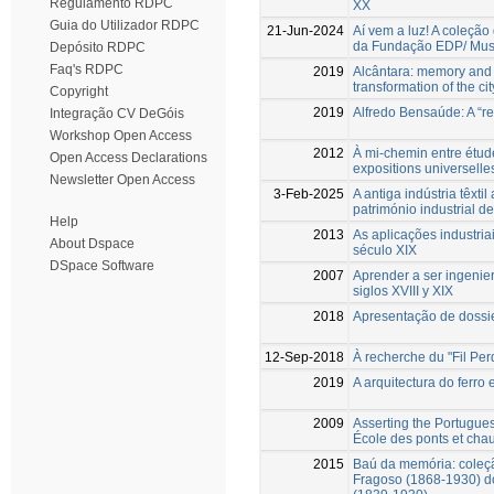
Regulamento RDPC
XX
Guia do Utilizador RDPC
21-Jun-2024
Aí vem a luz! A coleçã
da Fundação EDP/ Museu
Depósito RDPC
Faq's RDPC
2019
Alcântara: memory and le
transformation of the ci
Copyright
2019
Alfredo Bensaúde: A “rev
Integração CV DeGóis
Workshop Open Access
2012
À mi-chemin entre études
Open Access Declarations
expositions universelle
Newsletter Open Access
3-Feb-2025
A antiga indústria têxt
património industrial d
Help
2013
As aplicações industriai
About Dspace
século XIX
DSpace Software
2007
Aprender a ser ingenier
siglos XVIII y XIX
2018
Apresentação de dossie
12-Sep-2018
À recherche du "Fil Perd
2019
A arquitectura do ferr
2009
Asserting the Portugues
École des ponts et cha
2015
Baú da memória: coleçã
Fragoso (1868-1930) do