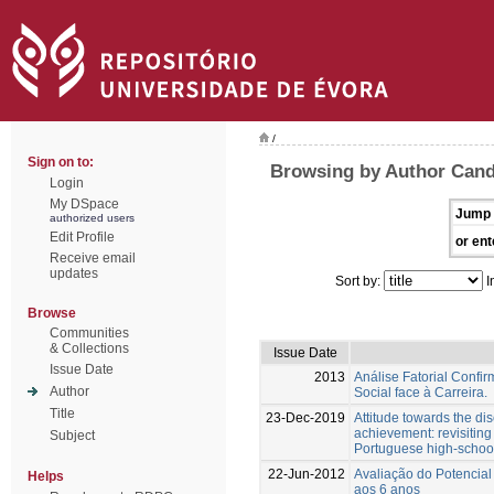
/
Sign on to:
Browsing by Author Cande
Login
My DSpace
Jump 
authorized users
Edit Profile
or ent
Receive email
updates
Sort by:
I
Browse
Communities
& Collections
Issue Date
Issue Date
2013
Análise Fatorial Confi
Author
Social face à Carreira.
Title
23-Dec-2019
Attitude towards the di
achievement: revisiting 
Subject
Portuguese high-schoo
22-Jun-2012
Avaliação do Potencia
Helps
aos 6 anos