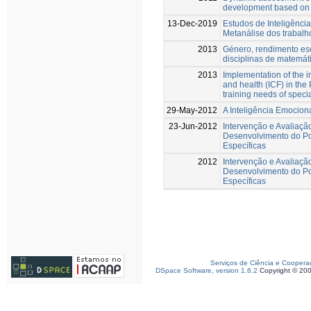
development based on 
13-Dec-2019
Estudos de Inteligênci
Metanálise dos trabal
2013
Género, rendimento esc
disciplinas de matemát
2013
Implementation of the int
and health (ICF) in the
training needs of speci
29-May-2012
A Inteligência Emocion
23-Jun-2012
Intervenção e Avaliaçã
Desenvolvimento do Po
Específicas
2012
Intervenção e Avaliaçã
Desenvolvimento do Po
Específicas
Serviços de Ciência e Coopera
DSpace Software, version 1.6.2
Copyright © 20