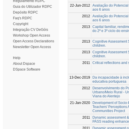
Regulamento RDPC
22-Jun-2012
Avaliação do Potencia
Guia do Utilizador RDPC
aos 6 anos
Depósito RDPC
2012
Avaliação do Potencia
Faq's RDPC
aos 6 anos
Copyright
2013
Capital familiar, rendi
Integração CV DeGóis
do 2º e 3º ciclo do ens
Workshop Open Access
Open Access Declarations
2013
Cognitive Assessment 
children.
Newsletter Open Access
2013
Cognitive Assessment 
children.
Help
2011
Critical reflections an
About Dspace
DSpace Software
13-Dec-2019
Da incapacidade à incl
educativa portuguesa
2012
Desenvolvimento do Po
Urbano/Meio Rural - U
Viana do Alentejo
21-Jan-2020
Development of Socio-E
Teachers' Perceptions 
Communities Project
2011
Dynamic assessment & in
PASS reading enhanc
2011
Dynamic assessment of s