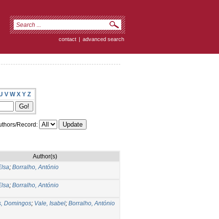
contact
|
advanced search
U
V
W
X
Y
Z
thors/Record:
Author(s)
Elsa
;
Borralho, António
Elsa
;
Borralho, António
s, Domingos
;
Vale, Isabel
;
Borralho, António