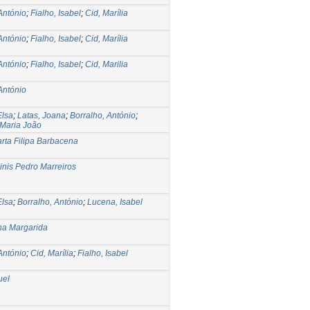
António
;
Fialho, Isabel
;
Cid, Marília
António
;
Fialho, Isabel
;
Cid, Marília
António
;
Fialho, Isabel
;
Cid, Marilia
António
Elsa
;
Latas, Joana
;
Borralho, António
;
 Maria João
arta Filipa Barbacena
Dinis Pedro Marreiros
Elsa
;
Borralho, António
;
Lucena, Isabel
na Margarida
António
;
Cid, Marília
;
Fialho, Isabel
uel