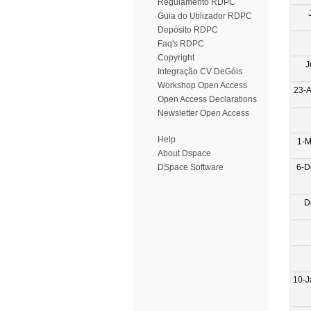
Regulamento RDPC
Guia do Utilizador RDPC
Depósito RDPC
Faq's RDPC
Copyright
J
Integração CV DeGóis
Workshop Open Access
23-
Open Access Declarations
Newsletter Open Access
Help
1-M
About Dspace
6-D
DSpace Software
D
10-J