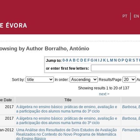
PT
EN
owsing by Author Borralho, António
0-9
A
B
C
D
E
F
G
H
I
J
K
L
M
N
O
P
Q
R
S
T
Jump to:
or enter first few letters:
Sort by:
In order:
Results/Page
Au
Showing results 1 to 20 of 137
next >
ue Date
Title
2017
A álgebra no ensino básico: práticas de ensino, avaliação e
Barbosa, 
a participação dos alunos numa turma do 3º ciclo
2017
A álgebra no ensino básico: práticas de ensino, avaliação e
Barbosa, 
a participação dos alunos numa turma do 3º ciclo
an-2012
Uma Análise dos Resultados de Dois Estudos de Avaliação
Fernande
Realizados no Contexto do Novo Programa de Matemática
do Ensino Básico