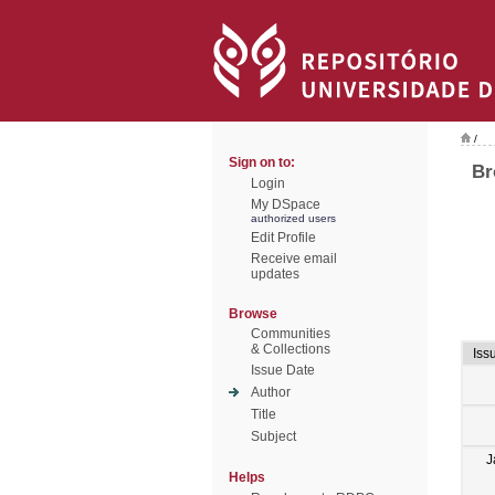
/
Sign on to:
Br
Login
My DSpace
authorized users
Edit Profile
Receive email
updates
Browse
Communities
& Collections
Iss
Issue Date
Author
Title
Subject
J
Helps