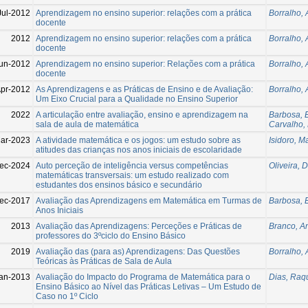
Jul-2012
Aprendizagem no ensino superior: relações com a prática
Borralho, 
docente
2012
Aprendizagem no ensino superior: relações com a prática
Borralho, 
docente
un-2012
Aprendizagem no ensino superior: Relações com a prática
Borralho, 
docente
Apr-2012
As Aprendizagens e as Práticas de Ensino e de Avaliação:
Borralho, 
Um Eixo Crucial para a Qualidade no Ensino Superior
2022
A articulação entre avaliação, ensino e aprendizagem na
Barbosa, 
sala de aula de matemática
Carvalho,
ar-2023
A atividade matemática e os jogos: um estudo sobre as
Isidoro, M
atitudes das crianças nos anos iniciais de escolaridade
ec-2024
Auto perceção de inteligência versus competências
Oliveira, 
matemáticas transversais: um estudo realizado com
estudantes dos ensinos básico e secundário
ec-2017
Avaliação das Aprendizagens em Matemática em Turmas de
Barbosa, 
Anos Iniciais
2013
Avaliação das Aprendizagens: Perceções e Práticas de
Branco, A
professores do 3ºciclo do Ensino Básico
2019
Avaliação das (para as) Aprendizagens: Das Questões
Borralho, 
Teóricas às Práticas de Sala de Aula
an-2013
Avaliação do Impacto do Programa de Matemática para o
Dias, Raq
Ensino Básico ao Nível das Práticas Letivas – Um Estudo de
Caso no 1º Ciclo