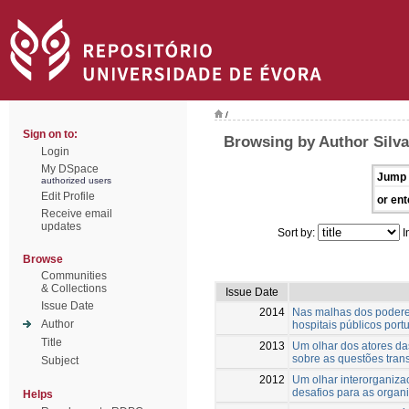
/
Sign on to:
Browsing by Author Silva
Login
My DSpace
Jump 
authorized users
Edit Profile
or ent
Receive email
updates
Sort by:
I
Browse
Communities
& Collections
Issue Date
Issue Date
2014
Nas malhas dos poderes
Author
hospitais públicos por
Title
2013
Um olhar dos atores da
sobre as questões trans
Subject
2012
Um olhar interorganizac
desafios para as organ
Helps