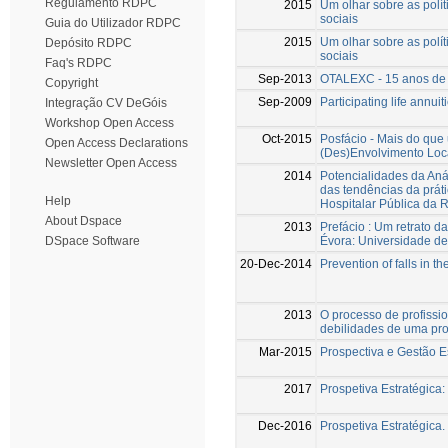
Regulamento RDPC
2015
Um olhar sobre as polít
sociais
Guia do Utilizador RDPC
2015
Um olhar sobre as polít
Depósito RDPC
sociais
Faq's RDPC
Sep-2013
OTALEXC - 15 anos de c
Copyright
Sep-2009
Participating life annui
Integração CV DeGóis
Workshop Open Access
Oct-2015
Posfácio - Mais do que 
Open Access Declarations
(Des)Envolvimento Loc
Newsletter Open Access
2014
Potencialidades da Aná
das tendências da prát
Help
Hospitalar Pública da 
About Dspace
2013
Prefácio : Um retrato 
Évora: Universidade d
DSpace Software
20-Dec-2014
Prevention of falls in t
2013
O processo de profissi
debilidades de uma pro
Mar-2015
Prospectiva e Gestão Es
2017
Prospetiva Estratégica
Dec-2016
Prospetiva Estratégica