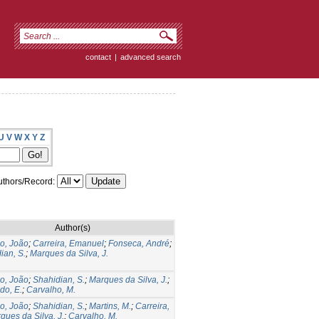
contact
|
advanced search
U
V
W
X
Y
Z
thors/Record:
Author(s)
o, João
;
Carreira, Emanuel
;
Fonseca, André
;
ian, S.
;
Marques da Silva, J.
o, João
;
Shahidian, S.
;
Marques da Silva, J.
;
do, E.
;
Carvalho, M.
o, João
;
Shahidian, S.
;
Martins, M.
;
Carreira,
ques da Silva, J.
;
Carvalho, M.