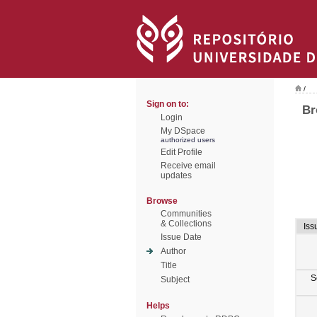
/
Sign on to:
Br
Login
My DSpace
authorized users
Edit Profile
Receive email
updates
Browse
Communities
& Collections
Iss
Issue Date
Author
Title
S
Subject
Helps