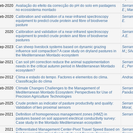
eb-2020
Avaliação do efeito da correcção do pH do solo em pastagens
Serran
no ecossistema montado
E.
;
Mar
eb-2020
Calibration and validation of a near-infrared spectroscopy
Serran
equipment to predict crude protein and fibre of biodiverse
E.
pasture
2020
Calibration and validation of a near-infrared spectroscopy
Serran
equipment to predict crude protein and fibre of biodiverse
A.E.
pastures
ep-2023
Can sheep livestock systems based on dynamic grazing
Serran
influence soil compaction? A case study on dryland pastures in
M.
;
Sil
the Mediterranean Montado ecosystem
ar-2021
Can soil pH correction reduce the animal supplementation
Serran
needs in the critical autumn period in Mediterranean Montado
E.
;
Per
ecosystem?
ov-2012
Clima e estado do tempo. Factores e elementos do clima.
Andrad
Classificação do clima
Feb-2020
Climate Changes Challenges to the Management of
Serran
Mediterranean Montado Ecosystem: Perspectives for Use of
Paixão
Precision Agriculture Technologies
un-2025
Crude protein as indicator of pasture productivity and quality:
Serran
Validation of two proximal sensors
Moral, 
ov-2021
Definition of homogeneous management zones (HMZ) in
Serran
pastures based on soil apparent electrical conductivity survey:
Case study in the Montado Mediterranean ecosystem
2021
Differentiated Management Center-Pivot Travel Speed Based on
Serran