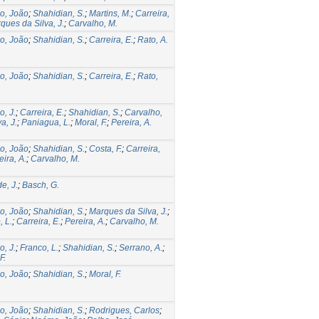
o, João
;
Shahidian, S.
;
Martins, M.
;
Carreira,
ques da Silva, J.
;
Carvalho, M.
o, João
;
Shahidian, S.
;
Carreira, E.
;
Rato, A.
o, João
;
Shahidian, S.
;
Carreira, E.
;
Rato,
o, J.
;
Carreira, E.
;
Shahidian, S.
;
Carvalho,
va, J.
;
Paniagua, L.
;
Moral, F.
;
Pereira, A.
o, João
;
Shahidian, S.
;
Costa, F.
;
Carreira,
eira, A.
;
Carvalho, M.
e, J.
;
Basch, G.
o, João
;
Shahidian, S.
;
Marques da Silva, J.
;
, L.
;
Carreira, E.
;
Pereira, A.
;
Carvalho, M.
o, J.
;
Franco, L.
;
Shahidian, S.
;
Serrano, A.
;
F.
o, João
;
Shahidian, S.
;
Moral, F.
o, João
;
Shahidian, S.
;
Rodrigues, Carlos
;