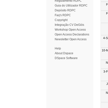
Regulamento RDPC
F
Guia do Utilizador RDPC
Depósito RDPC
F
Faq's RDPC
Copyright
Integração CV DeGóis
Workshop Open Access
Open Access Declarations
4-S
Newsletter Open Access
Help
10-M
About Dspace
DSpace Software
N
3-
J
N