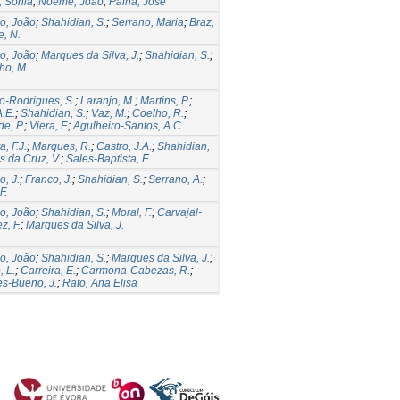
, Sónia
;
Noéme, João
;
Palha, José
o, João
;
Shahidian, S.
;
Serrano, Maria
;
Braz,
e, N.
o, João
;
Marques da Silva, J.
;
Shahidian, S.
;
ho, M.
o-Rodrigues, S.
;
Laranjo, M.
;
Martins, P.
;
A.E.
;
Shahidian, S.
;
Vaz, M.
;
Coelho, R.
;
de, P.
;
Viera, F.
;
Agulheiro-Santos, A.C.
a, F.J.
;
Marques, R.
;
Castro, J.A.
;
Shahidian,
as da Cruz, V.
;
Sales-Baptista, E.
o, J.
;
Franco, J.
;
Shahidian, S.
;
Serrano, A.
;
F.
o, João
;
Shahidian, S.
;
Moral, F.
;
Carvajal-
z, F.
;
Marques da Silva, J.
o, João
;
Shahidian, S.
;
Marques da Silva, J.
;
, L.
;
Carreira, E.
;
Carmona-Cabezas, R.
;
s-Bueno, J.
;
Rato, Ana Elisa