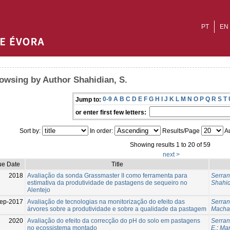
PT
EN
owsing by Author Shahidian, S.
0-9
A
B
C
D
E
F
G
H
I
J
K
L
M
N
O
P
Q
R
S
T
Jump to:
or enter first few letters:
Sort by:
In order:
Results/Page
Au
Showing results 1 to 20 of 59
next >
ue Date
Title
2018
Avaliação da sonda Grassmaster II como ferramenta para
Serran
estimativa da produtividade de pastagens de sequeiro no
Shahid
Alentejo
ep-2017
Avaliação de tecnologias na monitorização do efeito das
Serran
árvores sobre a produtividade e sobre a qualidade da pastagem
Macha
2020
Avaliação do efeito da correcção do pH do solo em pastagens
Serran
no ecossistema montado
E.
;
Mar