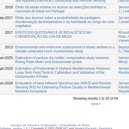
Soil Apparent Electrical Conductivity and Remote Sensing
Garcia
2019
Efeito da idade relativa no acesso às selecções distritais e
Serran
nacionais de futsal em Portugal
J.
;
Leit
ep-2017
Efeito das árvores sobre a produtividade da pastagem:
Serran
monitorização da temperatura e da humidade ao longo do ciclo
Carval
vegetativo
2017
EFEITO DO QUITOSANO E ÁCIDO ACÉTICO NA
Ricard
CONSERVAÇÃO DE UVA DE MESA
Rato, 
Valver
2013
Environmental and endocrine assessment of sheep welfare in a
Baptist
climate-controlled room: A preliminary study
S.
;
Fit
un-2025
Estimation of pasture dry matter: comparative study between
Serran
Rising Plate Meter and Grassmaster probe
Moral, 
Apr-2020
Estimation of Productivity in Dryland Mediterranean Pastures:
Serran
Long-Term Field Tests to Calibration and Validation of the
Ramíre
Grassmaster II Probe
un-2020
Evaluation of Near Infrared Spectroscopy (NIRS) and Remote
Serran
Sensing (RS) for Estimating Pasture Quality in Mediterranean
Paixão
Montado Ecosystem
Nogale
Showing results 1 to 20 of 59
next >
Serviços de Ciência e Cooperação
-
Universidade de Évora
oftware, version 1.6.2
Copyright © 2002-2008
MIT
and
Hewlett-Packard
-
Feedback