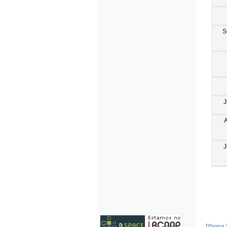
S
J
J
DSpace S