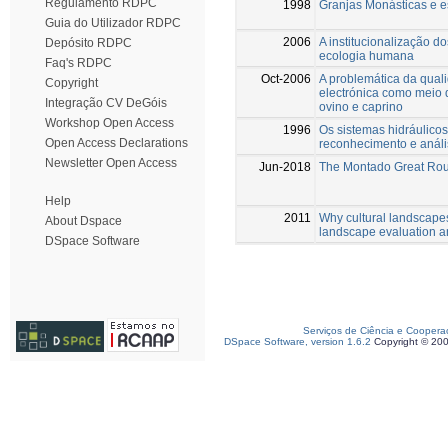
Regulamento RDPC
1998
Granjas Monásticas e es
Guia do Utilizador RDPC
2006
A institucionalização d
Depósito RDPC
ecologia humana
Faq's RDPC
Oct-2006
A problemática da quali
Copyright
electrónica como meio d
Integração CV DeGóis
ovino e caprino
Workshop Open Access
1996
Os sistemas hidráulicos
Open Access Declarations
reconhecimento e análi
Newsletter Open Access
Jun-2018
The Montado Great Route
Help
2011
Why cultural landscapes
About Dspace
landscape evaluation a
DSpace Software
Serviços de Ciência e Coopera
DSpace Software, version 1.6.2
Copyright © 20