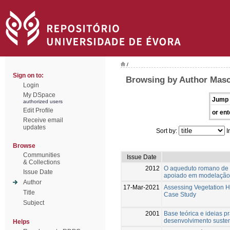
/
Sign on to:
Browsing by Author Masc
Login
My DSpace
Jump 
authorized users
Edit Profile
or ent
Receive email
updates
Sort by:
I
Browse
Communities
Issue Date
& Collections
2012
O aqueduto romano de O
Issue Date
apoiado em modelação 
Author
17-Mar-2021
Assessing Vegetation He
Title
Case Study
Subject
2001
Base teórica e ideias p
desenvolvimento susten
Helps