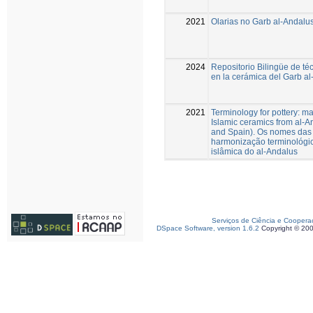
2021
Olarias no Garb al-Andalu
2024
Repositorio Bilingüe de t
en la cerámica del Garb a
2021
Terminology for pottery: m
Islamic ceramics from al-A
and Spain). Os nomes das 
harmonização terminológi
islâmica do al-Andalus
Serviços de Ciência e Coopera
DSpace Software, version 1.6.2
Copyright © 20