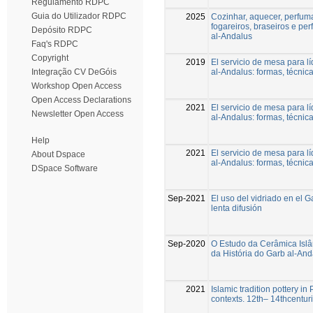
Regulamento RDPC
Guia do Utilizador RDPC
2025
Cozinhar, aquecer, perfumar
fogareiros, braseiros e p
Depósito RDPC
al-Andalus
Faq's RDPC
Copyright
2019
El servicio de mesa para l
al-Andalus: formas, técnic
Integração CV DeGóis
Workshop Open Access
Open Access Declarations
2021
El servicio de mesa para l
Newsletter Open Access
al-Andalus: formas, técnic
Help
2021
El servicio de mesa para l
About Dspace
al-Andalus: formas, técnic
DSpace Software
Sep-2021
El uso del vidriado en el G
lenta difusión
Sep-2020
O Estudo da Cerâmica Isl
da História do Garb al-And
2021
Islamic tradition pottery i
contexts. 12th– 14thcentur