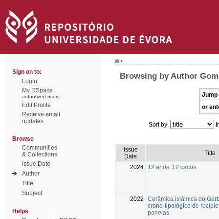
/
Sign on to:
Browsing by Author Gome
Login
My DSpace
Jump 
authorized users
Edit Profile
or ent
Receive email
updates
Sort by:
I
Browse
Communities
Issue
Title
& Collections
Date
Issue Date
2024
12 anos, 12 cacos
Author
Title
Subject
2022
Cerâmica islâmica do Garb
crono-tipológico de recipi
Helps
panelas