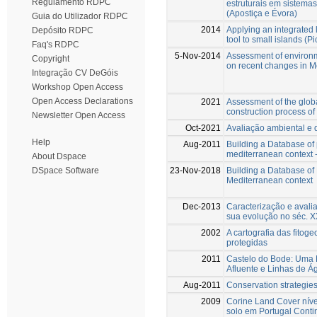
Regulamento RDPC
estruturais em sistemas
(Apostiça e Évora)
Guia do Utilizador RDPC
2014
Applying an integrated
Depósito RDPC
tool to small islands (P
Faq's RDPC
5-Nov-2014
Assessment of environm
Copyright
on recent changes in M
Integração CV DeGóis
Workshop Open Access
Open Access Declarations
2021
Assessment of the globa
construction process of
Newsletter Open Access
Oct-2021
Avaliação ambiental e do
Help
Aug-2011
Building a Database of p
mediterranean context -
About Dspace
23-Nov-2018
Building a Database of 
DSpace Software
Mediterranean context
Dec-2013
Caracterização e avali
sua evolução no séc. 
2002
A cartografia das fitog
protegidas
2011
Castelo do Bode: Uma 
Afluente e Linhas de Á
Aug-2011
Conservation strategies 
2009
Corine Land Cover níve
solo em Portugal Conti