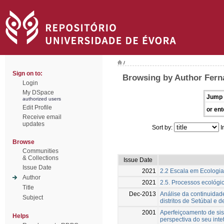
/
Sign on to:
Browsing by Author Fern
Login
My DSpace
Jump 
authorized users
Edit Profile
or ent
Receive email
updates
Sort by:
I
Browse
Communities
& Collections
Issue Date
Issue Date
2021
2.2 Escala em Ecologi
Author
2021
2.5. Processos ecológi
Title
Dec-2013
Análise da continuidade
Subject
distritos de Setúbal e 
2001
Aperfeiçoamento de sis
Helps
perspectiva do seu intet