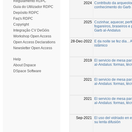
Regulamento RDPC
2024
Contributo da arqueolo
Guia do Utilizador RDPC
conhecimento do Garb 
Depósito RDPC
Faq's RDPC
2025
Cozinhar, aquecer, perf
Copyright
fogareiros, braseiros 
Garb al-Andalus
Integração CV DeGóis
Workshop Open Access
28-Dec-2022
E da noite se fez dia...
Open Access Declarations
islâmico
Newsletter Open Access
Help
2019
El servicio de mesa par
al-Andalus: formas, té
About Dspace
DSpace Software
2021
El servicio de mesa par
al-Andalus: formas, té
2021
El servicio de mesa par
al-Andalus: formas, té
Sep-2021
El uso del vidriado en 
su lenta difusión