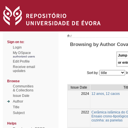
/
Sign on to:
Browsing by Author Cova
Login
My DSpace
Jump 
authorized users
Edit Profile
or ent
Receive email
updates
Sort by:
I
Browse
Communities
Issue Date
Tit
& Collections
2024
12 anos, 12 cacos
Issue Date
Author
Title
2022
Cerâmica islâmica do G
Subject
Ensaio crono-tipológico
cozinha: as panelas
Helps