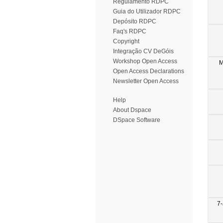
Regulamento RDPC
Guia do Utilizador RDPC
Depósito RDPC
Faq's RDPC
Copyright
Integração CV DeGóis
Workshop Open Access
M
Open Access Declarations
Newsletter Open Access
Help
About Dspace
DSpace Software
7-