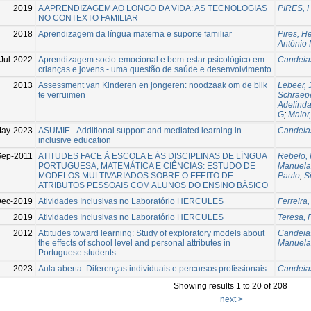
2019
A APRENDIZAGEM AO LONGO DA VIDA: AS TECNOLOGIAS
PIRES, 
NO CONTEXTO FAMILIAR
2018
Aprendizagem da língua materna e suporte familiar
Pires, H
António 
Jul-2022
Aprendizagem socio-emocional e bem-estar psicológico em
Candeias
crianças e jovens - uma questão de saúde e desenvolvimento
2013
Assessment van Kinderen en jongeren: noodzaak om de blik
Lebeer, 
te verruimen
Schraep
Adelind
G
;
Maior,
May-2023
ASUMIE - Additional support and mediated learning in
Candeias
inclusive education
Sep-2011
ATITUDES FACE À ESCOLA E ÀS DISCIPLINAS DE LÍNGUA
Rebelo, 
PORTUGUESA, MATEMÁTICA E CIÊNCIAS: ESTUDO DE
Manuela
MODELOS MULTIVARIADOS SOBRE O EFEITO DE
Paulo
;
S
ATRIBUTOS PESSOAIS COM ALUNOS DO ENSINO BÁSICO
ec-2019
Atividades Inclusivas no Laboratório HERCULES
Ferreira
2019
Atividades Inclusivas no Laboratório HERCULES
Teresa, 
2012
Attitudes toward learning: Study of exploratory models about
Candeias
the effects of school level and personal attributes in
Manuela
Portuguese students
2023
Aula aberta: Diferenças individuais e percursos profissionais
Candeias
Showing results 1 to 20 of 208
next >