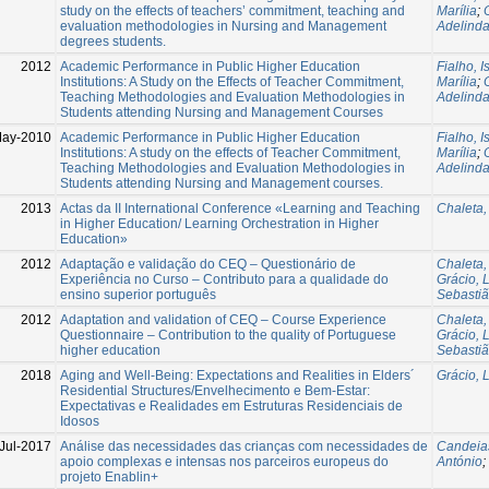
study on the effects of teachers’ commitment, teaching and
Marília
;
evaluation methodologies in Nursing and Management
Adelind
degrees students.
2012
Academic Performance in Public Higher Education
Fialho, I
Institutions: A Study on the Effects of Teacher Commitment,
Marília
;
Teaching Methodologies and Evaluation Methodologies in
Adelind
Students attending Nursing and Management Courses
ay-2010
Academic Performance in Public Higher Education
Fialho, I
Institutions: A study on the effects of Teacher Commitment,
Marília
;
Teaching Methodologies and Evaluation Methodologies in
Adelind
Students attending Nursing and Management courses.
2013
Actas da II International Conference «Learning and Teaching
Chaleta,
in Higher Education/ Learning Orchestration in Higher
Education»
2012
Adaptação e validação do CEQ – Questionário de
Chaleta,
Experiência no Curso – Contributo para a qualidade do
Grácio, 
ensino superior português
Sebastiã
2012
Adaptation and validation of CEQ – Course Experience
Chaleta,
Questionnaire – Contribution to the quality of Portuguese
Grácio, 
higher education
Sebastiã
2018
Aging and Well-Being: Expectations and Realities in Elders´
Grácio, 
Residential Structures/Envelhecimento e Bem-Estar:
Expectativas e Realidades em Estruturas Residenciais de
Idosos
Jul-2017
Análise das necessidades das crianças com necessidades de
Candeias
apoio complexas e intensas nos parceiros europeus do
António
;
projeto Enablin+