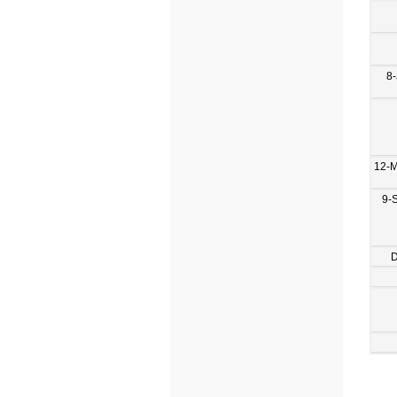
8-
12-
9-
D