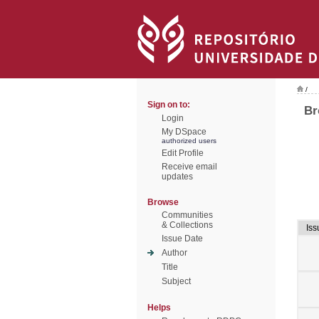
/
Sign on to:
Br
Login
My DSpace
authorized users
Edit Profile
Receive email
updates
Browse
Communities
& Collections
Iss
Issue Date
Author
Title
Subject
Helps