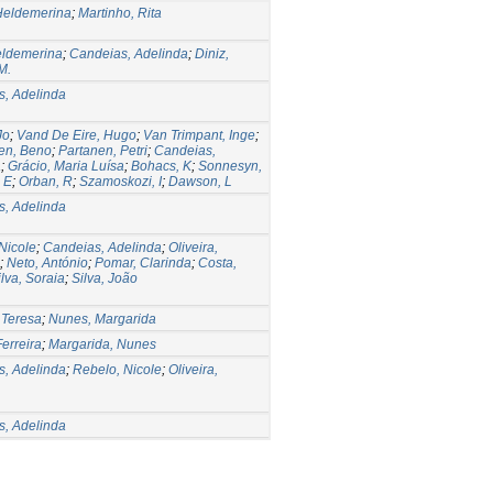
Heldemerina
;
Martinho, Rita
eldemerina
;
Candeias, Adelinda
;
Diniz,
M.
, Adelinda
Jo
;
Vand De Eire, Hugo
;
Van Trimpant, Inge
;
en, Beno
;
Partanen, Petri
;
Candeias,
a
;
Grácio, Maria Luísa
;
Bohacs, K
;
Sonnesyn,
 E
;
Orban, R
;
Szamoskozi, I
;
Dawson, L
, Adelinda
Nicole
;
Candeias, Adelinda
;
Oliveira,
;
Neto, António
;
Pomar, Clarinda
;
Costa,
ilva, Soraia
;
Silva, João
, Teresa
;
Nunes, Margarida
Ferreira
;
Margarida, Nunes
, Adelinda
;
Rebelo, Nicole
;
Oliveira,
, Adelinda