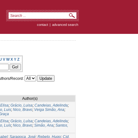
contact
|
advanced search
U
V
W
X
Y
Z
thors/Record:
Author(s)
 Elisa
;
Grácio, Luisa
;
Candeias, Adelinda
;
o, Luis
;
Nico, Bravo
;
Veiga Simão, Ana
;
Graça
 Elisa
;
Grácio, Luísa
;
Candeias, Adelinda
;
o, Luís
;
Nico, Bravo
;
Simão, Ana
;
Santos,
sabel
;
Saragoça, José
;
Rebelo, Hugo
;
Cid,