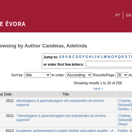
PT
EN
owsing by Author Candeias, Adelinda
0-9
A
B
C
D
E
F
G
H
I
J
K
L
M
N
O
P
Q
R
S
T
Jump to:
or enter first few letters:
Sort by:
In order:
Results/Page
Au
Showing results 1 to 20 of 208
next >
ue Date
Title
2011
Abordagens à aprendizagem em estudantes do ensino
Chaleta,
superior
Sebastiã
Santos, 
2011
“ Abordagens à aprendizagem em estudantes do ensino
Chaleta,
superior”
Sebastiã
Graça
2012
Academic achievement in public higher education quality – A
Fialho, I