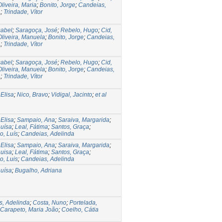
Oliveira, Maria
;
Bonito, Jorge
;
Candeias,
a
;
Trindade, Vítor
sabel
;
Saragoça, José
;
Rebelo, Hugo
;
Cid,
Oliveira, Manuela
;
Bonito, Jorge
;
Candeias,
a
;
Trindade, Vítor
sabel
;
Saragoça, José
;
Rebelo, Hugo
;
Cid,
Oliveira, Manuela
;
Bonito, Jorge
;
Candeias,
a
;
Trindade, Vítor
 Elisa
;
Nico, Bravo
;
Vidigal, Jacinto
;
et al
 Elisa
;
Sampaio, Ana
;
Saraiva, Margarida
;
Luísa
;
Leal, Fátima
;
Santos, Graça
;
o, Luís
;
Candeias, Adelinda
 Elisa
;
Sampaio, Ana
;
Saraiva, Margarida
;
Luisa
;
Leal, Fátima
;
Santos, Graça
;
o, Luis
;
Candeias, Adelinda
Luísa
;
Bugalho, Adriana
, Adelinda
;
Costa, Nuno
;
Portelada,
Carapeto, Maria João
;
Coelho, Cátia