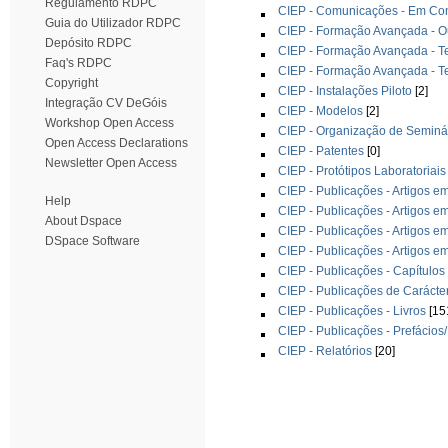
Regulamento RDPC
CIEP - Comunicações - Em Con
Guia do Utilizador RDPC
CIEP - Formação Avançada - O
Depósito RDPC
CIEP - Formação Avançada - T
Faq's RDPC
CIEP - Formação Avançada - T
Copyright
CIEP - Instalações Piloto
[2]
Integração CV DeGóis
CIEP - Modelos
[2]
Workshop Open Access
CIEP - Organização de Seminá
Open Access Declarations
CIEP - Patentes
[0]
Newsletter Open Access
CIEP - Protótipos Laboratoriais
CIEP - Publicações - Artigos e
Help
CIEP - Publicações - Artigos e
About Dspace
CIEP - Publicações - Artigos e
DSpace Software
CIEP - Publicações - Artigos e
CIEP - Publicações - Capítulos
CIEP - Publicações de Caráct
CIEP - Publicações - Livros
[15
CIEP - Publicações - Prefácios
CIEP - Relatórios
[20]