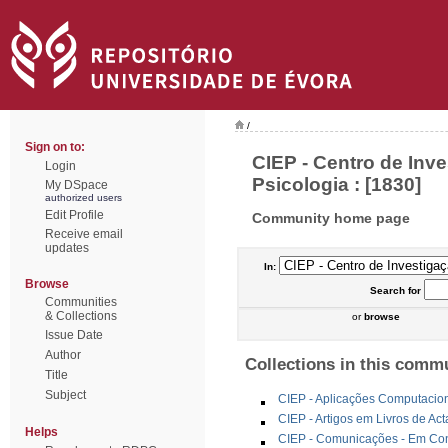
/
Sign on to:
CIEP - Centro de Inv
Login
Psicologia : [1830]
My DSpace
authorized users
Edit Profile
Community home page
Receive email
updates
In:
Browse
Search
for
Communities
& Collections
or
browse
Issue Date
Author
Collections in this comm
Title
Subject
CIEP - Aplicações Computacio
CIEP - Artigos em Livros de Ac
Helps
CIEP - Comunicações - Em Cong