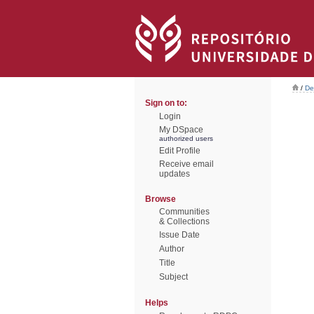
/
De
Sign on to:
Login
My DSpace
authorized users
Edit Profile
Receive email
updates
Browse
Communities
& Collections
Issue Date
Author
Title
Subject
Helps