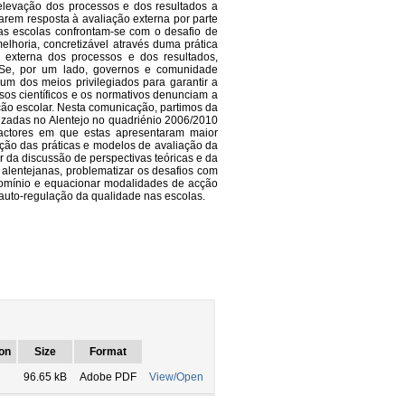
elevação dos processos e dos resultados a
rem resposta à avaliação externa por parte
as escolas confrontam-se com o desafio de
lhoria, concretizável através duma prática
 e externa dos processos e dos resultados,
. Se, por um lado, governos e comunidade
 um dos meios privilegiados para garantir a
sos científicos e os normativos denunciam a
ão escolar. Nesta comunicação, partimos da
lizadas no Alentejo no quadriénio 2006/2010
factores em que estas apresentaram maior
ção das práticas e modelos de avaliação da
r da discussão de perspectivas teóricas e da
 alentejanas, problematizar os desafios com
domínio e equacionar modalidades de acção
 auto-regulação da qualidade nas escolas.
on
Size
Format
96.65 kB
Adobe PDF
View/Open