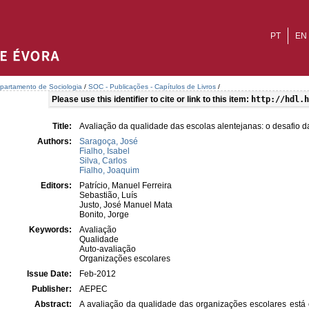
PT
EN
partamento de Sociologia
/
SOC - Publicações - Capítulos de Livros
/
Please use this identifier to cite or link to this item:
http://hdl.h
Title:
Avaliação da qualidade das escolas alentejanas: o desafio d
Authors:
Saragoça, José
Fialho, Isabel
Silva, Carlos
Fialho, Joaquim
Editors:
Patrício, Manuel Ferreira
Sebastião, Luís
Justo, José Manuel Mata
Bonito, Jorge
Keywords:
Avaliação
Qualidade
Auto-avaliação
Organizações escolares
Issue Date:
Feb-2012
Publisher:
AEPEC
Abstract:
A avaliação da qualidade das organizações escolares está 