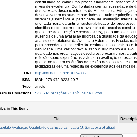
constituindo-se como uma prática fundamental tendente à 
níveis de excelência. Confrontadas com a necessidade de da
dos serviços desconcentrados do Ministério da Educação, 
desenvolverem as suas capacidades de auto-regulação e me
sistémica,sistemática e participada de avaliação interna
orientada para garantir a sustentabilidade do progresso
científica reconhecem que a avaliação de escolas constitui
qualidade da educação Azevedo, 2006), por outro, os discur
ausência de uma avaliação rigorosa da qualidade da educaç
análise dos relatórios da Avaliação Externa das Escolas rea
para proceder a uma reflexão centrada nos domínios e 
debilidade. Uma vez contextualizado o surgimento e a evolu
qualidade nas organizações escolares, procuraremos, a parti
reflexão sobre experiências vividas na avaliação de escolas
que se defrontam os órgãos de gestão das escolas neste 
facilitadoras de uma resposta de excelência aos desafios de
URI:
http://hdl.handle.net/10174/7771
ISBN:
ISBN: 978-972-8223-39-7
Type:
article
ars in Collections:
SOC - Publicações - Capítulos de Livros
iles in This Item:
File
Descripti
apítulo Avaliação Qualidade das Escolas - capa (J. Saragoça et al).pdf