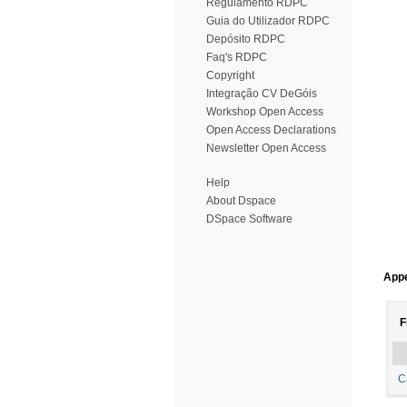
Regulamento RDPC
Guia do Utilizador RDPC
Depósito RDPC
Faq's RDPC
Copyright
Integração CV DeGóis
Workshop Open Access
Open Access Declarations
Newsletter Open Access
Help
About Dspace
DSpace Software
Appe
F
C