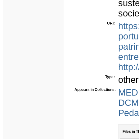
sust
soci
URI:
http
portu
patri
entre
http:
Type:
other
Appears in Collections:
MED 
DCM
Peda
Files in T