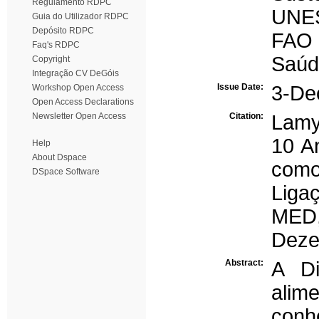
Regulamento RDPC
UNE
Guia do Utilizador RDPC
Depósito RDPC
FAO
Faq's RDPC
Saúd
Copyright
Integração CV DeGóis
Issue Date:
3-De
Workshop Open Access
Open Access Declarations
Newsletter Open Access
Citation:
Lamy
10 A
Help
About Dspace
como
DSpace Software
Ligaç
MED,
Deze
Abstract:
A Di
alim
conh