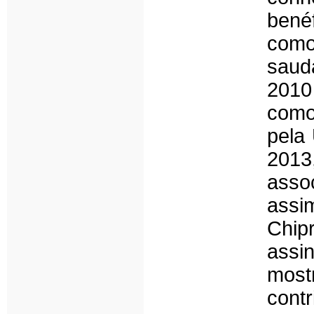
bené
como
sau
2010
como
pela
2013,
asso
assi
Chip
assi
most
cont