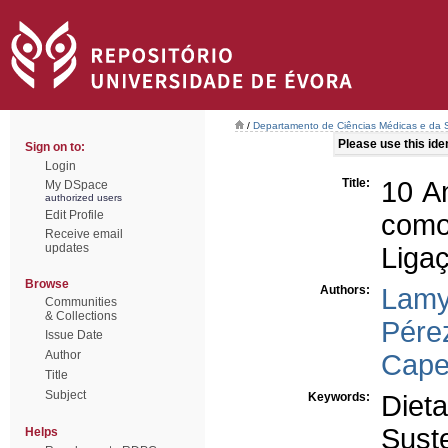
/
Departamento de Ciências Médicas e da
Please use this ident
Sign on to:
Login
Title:
10 A
My DSpace
authorized users
Edit Profile
como
Receive email
updates
Ligaç
Browse
Authors:
Lamy
Communities
& Collections
Pére
Issue Date
Author
Capel
Title
Subject
Keywords:
Dieta
Suste
Helps