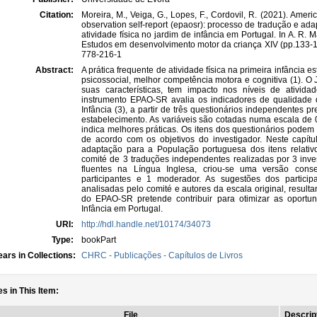
Citation:
Moreira, M., Veiga, G., Lopes, F., Cordovil, R. (2021). Ame
observation self-report (epaosr): processo de tradução e ad
atividade física no jardim de infância em Portugal. In A. R. M
Estudos em desenvolvimento motor da criança XIV (pp.133-1
778-216-1
Abstract:
A prática frequente de atividade física na primeira infância e
psicossocial, melhor competência motora e cognitiva (1). O 
suas características, tem impacto nos níveis de ativida
instrumento EPAO-SR avalia os indicadores de qualidade d
Infância (3), a partir de três questionários independentes p
estabelecimento. As variáveis são cotadas numa escala de 
indica melhores práticas. Os itens dos questionários podem s
de acordo com os objetivos do investigador. Neste capít
adaptação para a População portuguesa dos itens relativo
comité de 3 traduções independentes realizadas por 3 inves
fluentes na Língua Inglesa, criou-se uma versão con
participantes e 1 moderador. As sugestões dos partici
analisadas pelo comité e autores da escala original, result
do EPAO-SR pretende contribuir para otimizar as oportun
Infância em Portugal.
URI:
http://hdl.handle.net/10174/34073
Type:
bookPart
ars in Collections:
CHRC - Publicações - Capítulos de Livros
es in This Item:
File
Descrip