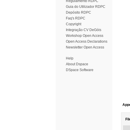
Regulamento RDPC
Guia do Utilizador RDPC
Depósito RDPC
Faq's RDPC
Copyright
Integração CV DeGóis
Workshop Open Access
Open Access Declarations
Newsletter Open Access
Help
About Dspace
DSpace Software
Appe
Fil