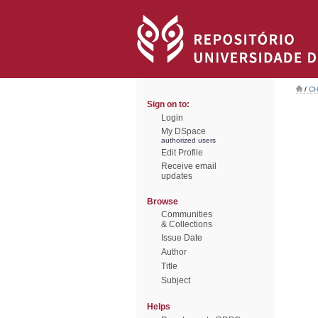
/
CH
Sign on to:
Login
My DSpace
authorized users
Edit Profile
Receive email
updates
Browse
Communities
& Collections
Issue Date
Author
Title
Subject
Helps