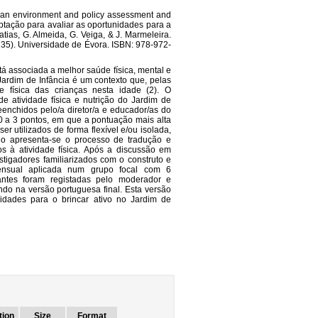
rican environment and policy assessment and
aptação para avaliar as oportunidades para a
atias, G. Almeida, G. Veiga, & J. Marmeleira.
35). Universidade de Évora. ISBN: 978-972-
stá associada a melhor saúde física, mental e
Jardim de Infância é um contexto que, pelas
de física das crianças nesta idade (2). O
e atividade física e nutrição do Jardim de
reenchidos pelo/a diretor/a e educador/as do
0 a 3 pontos, em que a pontuação mais alta
er utilizados de forma flexível e/ou isolada,
ulo apresenta-se o processo de tradução e
s à atividade física. Após a discussão em
tigadores familiarizados com o construto e
sensual aplicada num grupo focal com 6
pantes foram registadas pelo moderador e
ando na versão portuguesa final. Esta versão
idades para o brincar ativo no Jardim de
tion
Size
Format