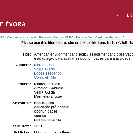
PT
EN
RC - Comprehensive Health Research Centre
/
CHRC - Publicações - Capítulos de Livros
/
Please use this identifier to cite or link to this item:
http://hdl.h
Title:
American environment and policy assessment and observation
e adaptação para avaliar as oportunidades para a atividade fí
Authors:
Moreira, Mariana
Veiga, Guida
Lopes, Frederico
Cordovil, Rita
Editors:
Matias, Ana Rita
Almeida, Gabriela
Veiga, Guida
Marmeleira, José
Keywords:
brincar ativo
educação pré-escolar
oportunidades
criança
primeira infância
Issue Date:
2021
Publisher:
Universidade de Évora