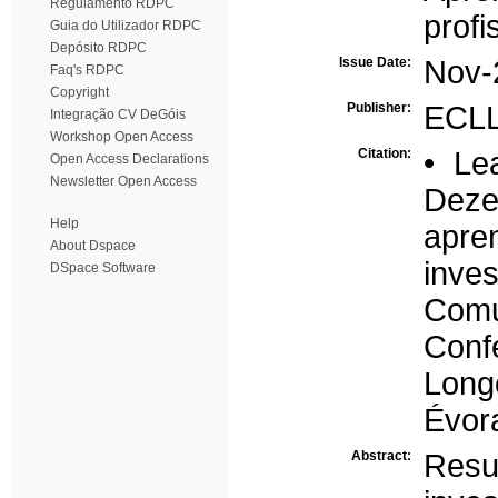
Regulamento RDPC
profi
Guia do Utilizador RDPC
Depósito RDPC
Issue Date:
Nov-
Faq's RDPC
Copyright
Publisher:
ECL
Integração CV DeGóis
Workshop Open Access
Citation:
• Le
Open Access Declarations
Newsletter Open Access
Deze
Help
apr
About Dspace
inve
DSpace Software
Com
Conf
Long
Évora
Abstract:
Res