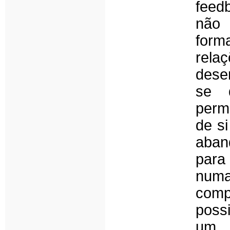
feed
não 
form
rela
dese
se 
perm
de si
aban
para
num
com
possi
um 