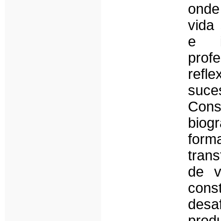
onde 
vida
e i
prof
refl
suc
Cons
biog
for
trans
de v
cons
desa
prod