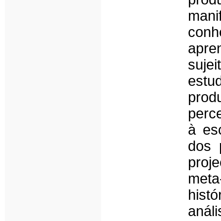
man
conh
apre
suje
estud
prod
perc
à es
dos p
proj
meta
hist
anál