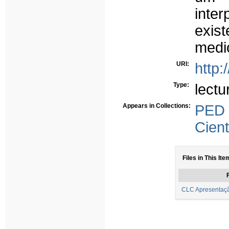
inte
exist
medio
URI:
http:
Type:
lectu
Appears in Collections:
PED
Cient
Files in This Ite
F
CLC Apresentaç