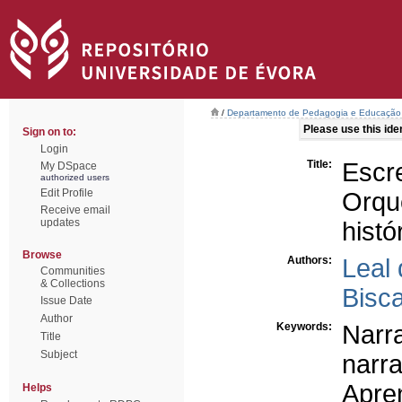
/
Departamento de Pedagogia e Educação
Please use this ident
Sign on to:
Login
Title:
Escr
My DSpace
authorized users
Edit Profile
Orqu
Receive email
updates
histó
Browse
Authors:
Leal
Communities
& Collections
Bisc
Issue Date
Author
Keywords:
Narr
Title
Subject
nar
Apr
Helps