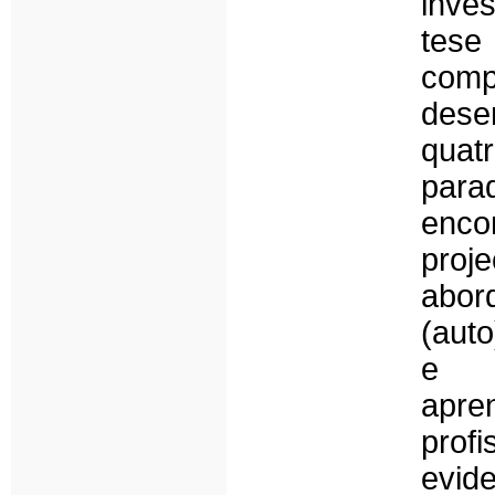
inve
tes
co
dese
qua
para
enco
proj
ab
(auto
e c
apr
profi
evid