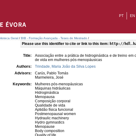
PT
EN
blioteca Geral
/
BIB - Formação Avançada - Teses de Mestrado
/
Please use this identifier to cite or link to this item:
http://hdl.h
Title:
Associação entre a prática de hidroginástica e de treino em 
de vida em mulheres pós-menopáusicas
Authors:
Trindade, Maria João da Silva Lopes
Advisors:
Carús, Pablo Tomás
Marmeleira, José
Keywords:
Mulheres pós-menopáusicas
Máquinas hidráulicas
Hidroginástica
Menopausa
Composição corporal
Qualidade de vida
Aptidão física funcional
Postmenopausal women
Hydraulic machinery
Hydro gymnastics
Menopause
Body composition
Quality of life