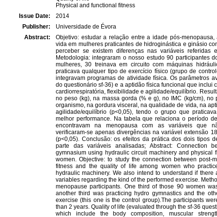
Physical and functional fitness
Issue Date:
2014
Publisher:
Universidade de Évora
Abstract:
Objetivo: estudar a relação entre a idade pós-menopausa, a
vida em mulheres praticantes de hidroginástica e ginásio c
perceber se existem diferenças nas variáveis referidas 
Metodologia: integraram o nosso estudo 90 participantes 
mulheres, 30 treinava em circuito com máquinas hidráuli
praticava qualquer tipo de exercício físico (grupo de contr
integravam programas de atividade física. Os parâmetros av
do questionário sf-36) e a aptidão física funcional que inclui
cardiorrespiratória, flexibilidade e agilidade/equilíbrio. Resu
no peso (kg), na massa gorda (% e g), no IMC (kg/cm), no 
organismo, na gordura visceral, na qualidade de vida, na aptid
agilidade/equilíbrio (p<0,05), tendo o grupo que pratica
melhor performance. Na tabela que relaciona o período 
encontravam na menopausa com as variáveis que não a
verificaram-se apenas divergências na variável extensão 
(p<0,05). Conclusão: os efeitos da prática dos dois tipos d
parte das variáveis analisadas; Abstract: Connection b
gymnasium using hydraulic circuit machinery and physical fi
women. Objective: to study the connection between post-m
fitness and the quality of life among women who pract
hydraulic machinery. We also intend to understand if there
variables regarding the kind of the performed exercise. Meth
menopause participants. One third of those 90 women was t
another third was practicing hydro gymnastics and the other
exercise (this one is the control group).The participants wer
than 2 years. Quality of life (evaluated through the sf-36 ques
which include the body composition, muscular strength, c