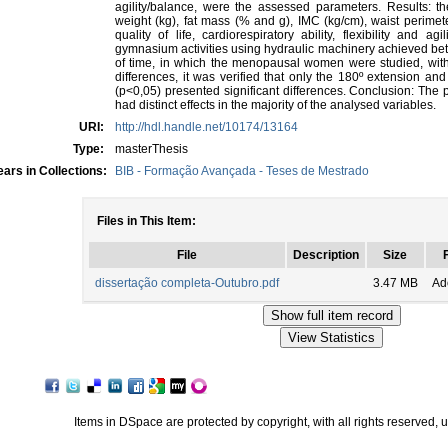
agility/balance, were the assessed parameters. Results: t
weight (kg), fat mass (% and g), IMC (kg/cm), waist perimete
quality of life, cardiorespiratory ability, flexibility and a
gymnasium activities using hydraulic machinery achieved better
of time, in which the menopausal women were studied, with t
differences, it was verified that only the 180º extension an
(p<0,05) presented significant differences. Conclusion: The p
had distinct effects in the majority of the analysed variables.
URI:
http://hdl.handle.net/10174/13164
Type:
masterThesis
ars in Collections:
BIB - Formação Avançada - Teses de Mestrado
Files in This Item:
File
Description
Size
dissertação completa-Outubro.pdf
3.47 MB
Ad
Items in DSpace are protected by copyright, with all rights reserved, 