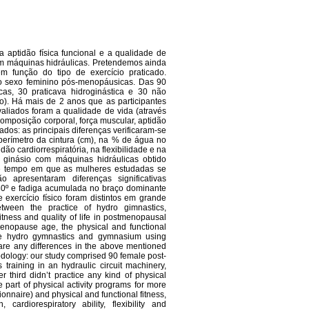
 aptidão física funcional e a qualidade de
om máquinas hidráulicas. Pretendemos ainda
em função do tipo de exercício praticado.
do sexo feminino pós-menopáusicas. Das 90
cas, 30 praticava hidroginástica e 30 não
olo). Há mais de 2 anos que as participantes
aliados foram a qualidade de vida (através
 composição corporal, força muscular, aptidão
ltados: as principais diferenças verificaram-se
perímetro da cintura (cm), na % de água no
ão cardiorrespiratória, na flexibilidade e na
va ginásio com máquinas hidráulicas obtido
de tempo em que as mulheres estudadas se
presentaram diferenças significativas
180º e fadiga acumulada no braço dominante
e exercício físico foram distintos em grande
etween the practice of hydro gimnastics,
tness and quality of life in postmenopausal
enopause age, the physical and functional
ice hydro gymnastics and gymnasium using
 are any differences in the above mentioned
odology: our study comprised 90 female post-
raining in an hydraulic circuit machinery,
 third didn’t practice any kind of physical
e part of physical activity programs for more
tionnaire) and physical and functional fitness,
ardiorespiratory ability, flexibility and