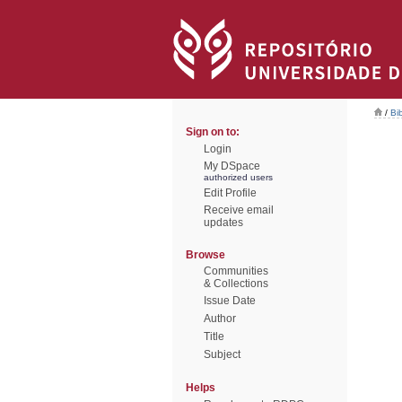
/
Bi
Sign on to:
Login
My DSpace
authorized users
Edit Profile
Receive email
updates
Browse
Communities
& Collections
Issue Date
Author
Title
Subject
Helps