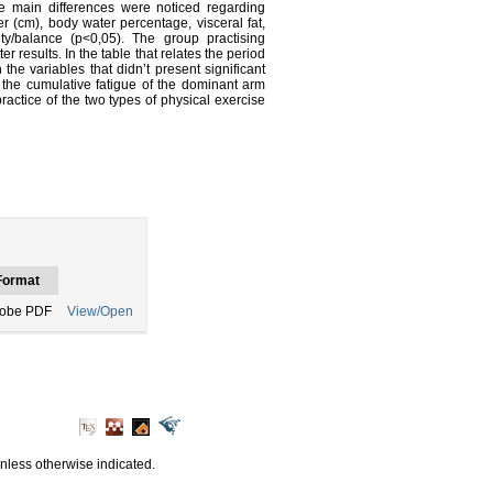
he main differences were noticed regarding
r (cm), body water percentage, visceral fat,
gility/balance (p<0,05). The group practising
 results. In the table that relates the period
he variables that didn’t present significant
d the cumulative fatigue of the dominant arm
ractice of the two types of physical exercise
Format
obe PDF
View/Open
unless otherwise indicated.