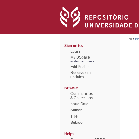
/
Bi
Sign on to:
Login
My DSpace
authorized users
Edit Profile
Receive email
updates
Browse
Communities
& Collections
Issue Date
Author
Title
Subject
Helps