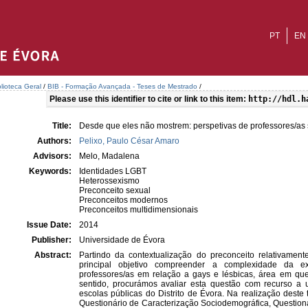
PT
EN
blioteca Geral
/
BIB - Formação Avançada - Teses de Mestrado
/
Please use this identifier to cite or link to this item:
http://hdl.h
Title:
Desde que eles não mostrem: perspetivas de professores/as 
Authors:
Pelixo, Paulo César Amaro
Advisors:
Melo, Madalena
Keywords:
Identidades LGBT
Heterossexismo
Preconceito sexual
Preconceitos modernos
Preconceitos multidimensionais
Issue Date:
2014
Publisher:
Universidade de Évora
Abstract:
Partindo da contextualização do preconceito relativame
principal objetivo compreender a complexidade da e
professores/as em relação a gays e lésbicas, área em que
sentido, procurámos avaliar esta questão com recurso a
escolas públicas do Distrito de Évora. Na realização deste 
Questionário de Caracterização Sociodemográfica, Questioná