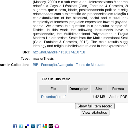
(Massey, 2009) e a sub-escala do Heterossexismo Moderno 
relação a Gays e Lésbicas (Gato, Fontaine & Carneiro, 20
sugerem que o sexo, idade, posicionamento político e relig
relacionados com a expressão de preconceitos em relação a 
contextualization of the historical, social and cultural h
complexity of teachers’ prejudice expression toward gay and l
sparse. We assess this question in a particular sample of
District. In this work, the following instruments have
questionnaire, the Multidimensional Polymourphous Preju
Modern Heterosexism Scale from the Multidimensional Scal
(Gato, Fontaine & Carneiro, 2012). The main results suggest
ideology and religious beliefs are related to the expression of
URI:
http://hdl.handle.net/10174/10718
Type:
masterThesis
ars in Collections:
BIB - Formação Avançada - Teses de Mestrado
Files in This Item:
File
Description
Size
Format
Dissertação.pdf
1.42 MB
Adobe PDF