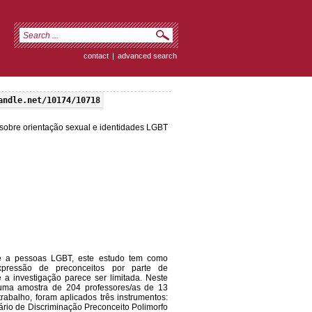
contact
|
advanced search
andle.net/10174/10718
sobre orientação sexual e identidades LGBT
nte a pessoas LGBT, este estudo tem como
xpressão de preconceitos por parte de
 a investigação parece ser limitada. Neste
 uma amostra de 204 professores/as de 13
trabalho, foram aplicados três instrumentos:
rio de Discriminação Preconceito Polimorfo