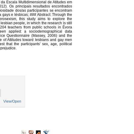
da Escala Multidimensional de Atitudes em
12). Os principais resultados encontrados
iosidade dos/as participantes se encontram
gays e lésbicas; ### Abstract: Through the
eterosexism, this study aims to explore the
esbian people, in which the research is still
 204 teachers from public schools in Évora
 been applied: a sociodemographical data
dice Questionnaire (Massey, 2006) and the
e of Attitudes toward lesbians and gay men
 that the participants’ sex, age, political
 prejudice.
View/Open