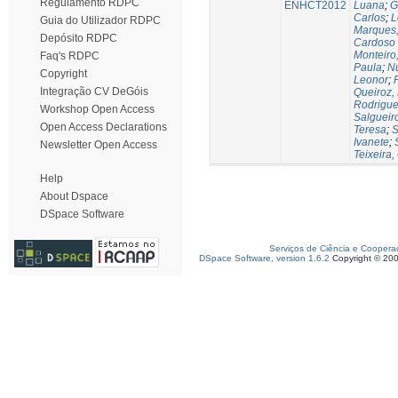
Regulamento RDPC
ENHCT2012
Luana
;
G
Carlos
;
L
Guia do Utilizador RDPC
Marques,
Depósito RDPC
Cardoso
Monteiro
Faq's RDPC
Paula
;
Nu
Copyright
Leonor
;
Integração CV DeGóis
Queiroz,
Rodrigues
Workshop Open Access
Salgueir
Open Access Declarations
Teresa
;
S
Ivanete
;
Newsletter Open Access
Teixeira,
Help
About Dspace
DSpace Software
Serviços de Ciência e Coopera
DSpace Software, version 1.6.2
Copyright © 20