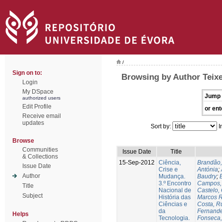
/
Sign on to:
Browsing by Author Teixe
Login
My DSpace
Jump 
authorized users
Edit Profile
or ent
Receive email
updates
Sort by:
I
Browse
Communities
Issue Date
Title
& Collections
15-Sep-2012
Ciência,
Brandão,
Issue Date
Crise e
Antónia
;
Author
Mudança.
Baudry
;
B
3.º Encontro
Campos, 
Title
Nacional de
Castelo,
Subject
História das
Marcos R
Ciências e
Costa, Ru
da
Fernande
Helps
Tecnologia.
Fonseca,