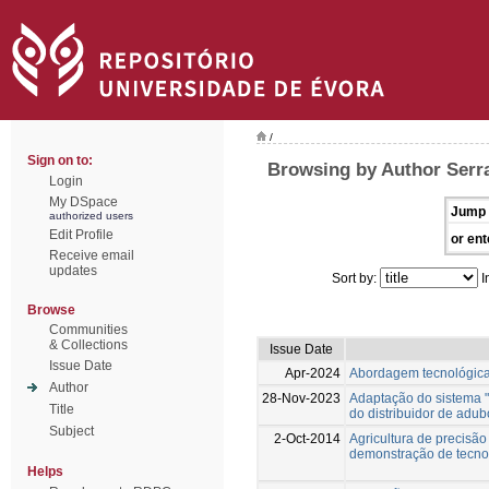
/
Sign on to:
Browsing by Author Serr
Login
My DSpace
Jump 
authorized users
Edit Profile
or ent
Receive email
updates
Sort by:
I
Browse
Communities
& Collections
Issue Date
Issue Date
Apr-2024
Abordagem tecnológica
Author
28-Nov-2023
Adaptação do sistema 
Title
do distribuidor de adu
Subject
2-Oct-2014
Agricultura de precisã
demonstração de tecnolo
Helps