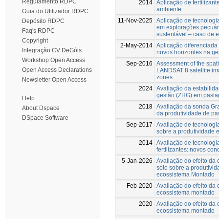
Regulamento RDPC
2014
Aplicação de fertilizant
ambiente
Guia do Utilizador RDPC
11-Nov-2025
Aplicação de tecnologi
Depósito RDPC
em explorações pecuár
Faq's RDPC
sustentável – caso de 
Copyright
2-May-2014
Aplicação diferenciada 
Integração CV DeGóis
novos horizontes na g
Workshop Open Access
Sep-2016
Assessment of the spatia
Open Access Declarations
LANDSAT 8 satellite im
zones
Newsletter Open Access
2024
Avaliação da estabili
gestão (ZHG) em past
Help
2018
Avaliação da sonda Gra
About Dspace
da produtividade de pa
DSpace Software
Sep-2017
Avaliação de tecnologi
sobre a produtividade 
2014
Avaliação de tecnologi
fertilizantes: novos c
5-Jan-2026
Avaliação do efeito da
solo sobre a produtivi
ecossistema Montado
Feb-2020
Avaliação do efeito da
ecossistema montado
2020
Avaliação do efeito da
ecossistema montado