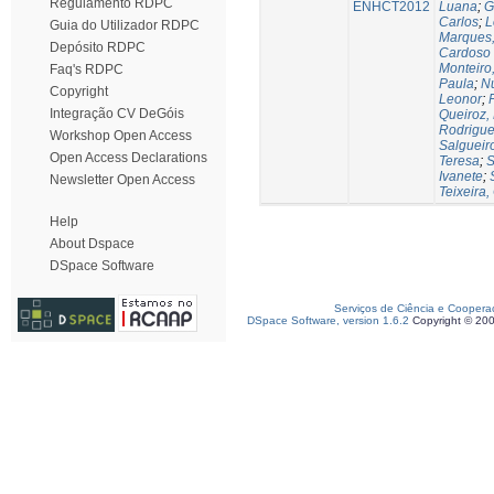
Regulamento RDPC
ENHCT2012
Luana
;
G
Carlos
;
L
Guia do Utilizador RDPC
Marques,
Depósito RDPC
Cardoso
Monteiro
Faq's RDPC
Paula
;
Nu
Copyright
Leonor
;
Integração CV DeGóis
Queiroz,
Rodrigues
Workshop Open Access
Salgueir
Open Access Declarations
Teresa
;
S
Ivanete
;
Newsletter Open Access
Teixeira,
Help
About Dspace
DSpace Software
Serviços de Ciência e Coopera
DSpace Software, version 1.6.2
Copyright © 20