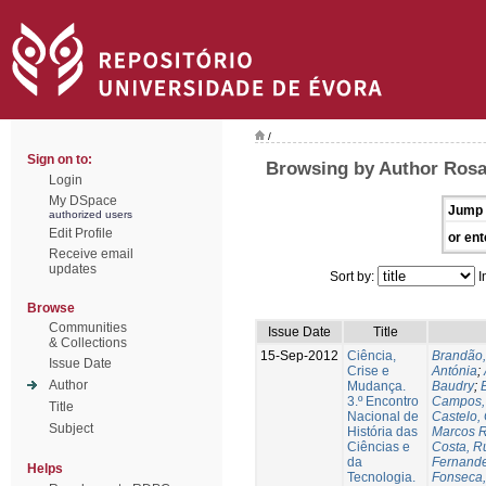
/
Sign on to:
Browsing by Author Rosa
Login
My DSpace
Jump 
authorized users
Edit Profile
or ent
Receive email
updates
Sort by:
I
Browse
Communities
Issue Date
Title
& Collections
15-Sep-2012
Ciência,
Brandão,
Issue Date
Crise e
Antónia
;
Author
Mudança.
Baudry
;
B
3.º Encontro
Campos, 
Title
Nacional de
Castelo,
Subject
História das
Marcos R
Ciências e
Costa, Ru
da
Fernande
Helps
Tecnologia.
Fonseca,