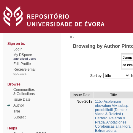
/
Sign on to:
Browsing by Author Pint
Login
My DSpace
Jump 
authorized users
Edit Profile
or ent
Receive email
updates
Sort by:
I
Browse
Communities
& Collections
Issue Date
Title
Issue Date
Nov-2018
115.- Asplenium
Author
obovatum Viv. subsp.
protobillotii (Demiriz,
Title
Viane & Reichst.)
Subject
Herrero, Pajarón &
Prada. Anotaciones
Corológicas a la Flora
Helps
Extremadura.