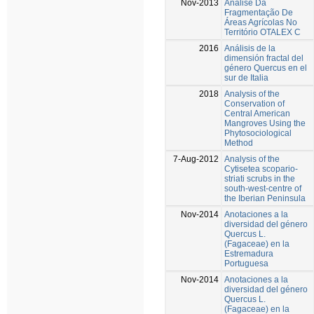
Nov-2013
Análise Da
Fragmentação De
Áreas Agrícolas No
Território OTALEX C
2016
Análisis de la
dimensión fractal del
género Quercus en el
sur de Italia
2018
Analysis of the
Conservation of
Central American
Mangroves Using the
Phytosociological
Method
7-Aug-2012
Analysis of the
Cytisetea scopario-
striati scrubs in the
south-west-centre of
the Iberian Peninsula
Nov-2014
Anotaciones a la
diversidad del género
Quercus L.
(Fagaceae) en la
Estremadura
Portuguesa
Nov-2014
Anotaciones a la
diversidad del género
Quercus L.
(Fagaceae) en la