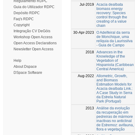
Regulamento RDPC
Jul-2019
Acacia dealbata
Guia do Utilizador RDPC
biomass energy
recovery: Species
Depósito RDPC
control through the
Faq's RDPC
creating of a value
Copyright
chain
Integração CV DeGóis
30-Apr-2023
O Adelfeiral da serra
de Monchique, uma
Workshop Open Access
relíquia da Laurissilva
Open Access Declarations
- Guia de Campo
Newsletter Open Access
2018
Advances in the
Knowledge of the
Vegetation of
Help
Hispaniola (Caribbean
About Dspace
Central America)
DSpace Software
Aug-2022
Allometric, Growth,
and Biomass
Estimation Models for
Acacia dealbata Link.:
A Case Study in Serra
da Estrela Natural
Park (Portugal)
2013
Análise da evolução
da recuperação em
pedreiras de mármore
inactivas no anticlinal
de Estremoz: avifauna,
flora e vegetação