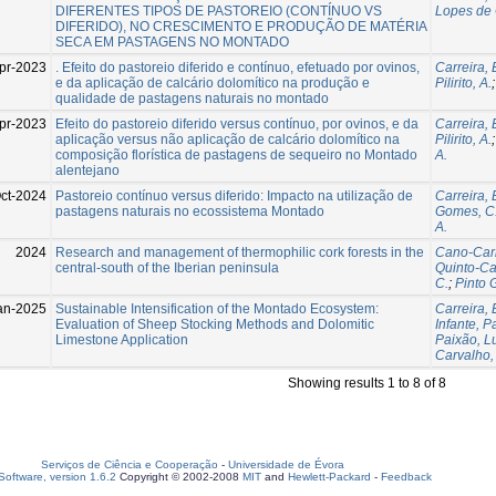
DIFERENTES TIPOS DE PASTOREIO (CONTÍNUO VS
Lopes de 
DIFERIDO), NO CRESCIMENTO E PRODUÇÃO DE MATÉRIA
SECA EM PASTAGENS NO MONTADO
pr-2023
. Efeito do pastoreio diferido e contínuo, efetuado por ovinos,
Carreira,
e da aplicação de calcário dolomítico na produção e
Pilirito, A.
qualidade de pastagens naturais no montado
pr-2023
Efeito do pastoreio diferido versus contínuo, por ovinos, e da
Carreira,
aplicação versus não aplicação de calcário dolomítico na
Pilirito, A.
composição florística de pastagens de sequeiro no Montado
A.
alentejano
ct-2024
Pastoreio contínuo versus diferido: Impacto na utilização de
Carreira,
pastagens naturais no ecossistema Montado
Gomes, C
A.
2024
Research and management of thermophilic cork forests in the
Cano-Car
central-south of the Iberian peninsula
Quinto-Ca
C.
;
Pinto 
an-2025
Sustainable Intensification of the Montado Ecosystem:
Carreira,
Evaluation of Sheep Stocking Methods and Dolomitic
Infante, P
Limestone Application
Paixão, L
Carvalho,
Showing results 1 to 8 of 8
Serviços de Ciência e Cooperação
-
Universidade de Évora
oftware, version 1.6.2
Copyright © 2002-2008
MIT
and
Hewlett-Packard
-
Feedback