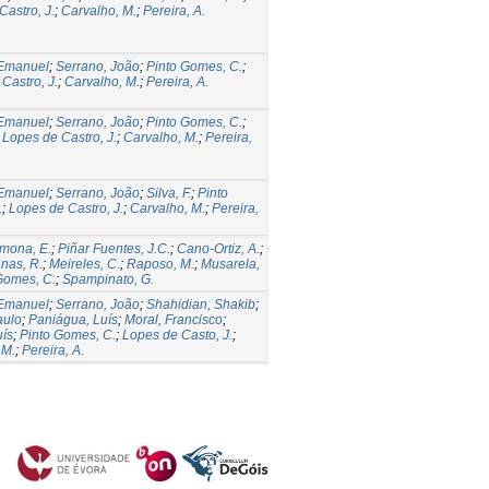
Castro, J.
;
Carvalho, M.
;
Pereira, A.
 Emanuel
;
Serrano, João
;
Pinto Gomes, C.
;
;
Castro, J.
;
Carvalho, M.
;
Pereira, A.
 Emanuel
;
Serrano, João
;
Pinto Gomes, C.
;
;
Lopes de Castro, J.
;
Carvalho, M.
;
Pereira,
 Emanuel
;
Serrano, João
;
Silva, F.
;
Pinto
.
;
Lopes de Castro, J.
;
Carvalho, M.
;
Pereira,
mona, E.
;
Piñar Fuentes, J.C.
;
Cano-Ortiz, A.
;
nas, R.
;
Meireles, C.
;
Raposo, M.
;
Musarela,
Gomes, C.
;
Spampinato, G.
 Emanuel
;
Serrano, João
;
Shahidian, Shakib
;
aulo
;
Paniágua, Luís
;
Moral, Francisco
;
uís
;
Pinto Gomes, C.
;
Lopes de Casto, J.
;
 M.
;
Pereira, A.