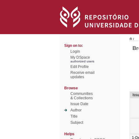
/
Sign on to:
Br
Login
My DSpace
authorized users
Edit Profile
Receive email
updates
Browse
Communities
Iss
& Collections
Issue Date
Author
Title
Subject
Helps
1-D