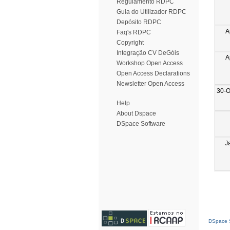
Regulamento RDPC
Guia do Utilizador RDPC
Depósito RDPC
A
Faq's RDPC
Copyright
Integração CV DeGóis
A
Workshop Open Access
Open Access Declarations
Newsletter Open Access
30-O
Help
About Dspace
DSpace Software
J
DSpace S