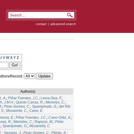
contact
|
advanced search
U
V
W
X
Y
Z
thors/Record:
Author(s)
, A.
;
Piñar Fuentes, J.C.
;
Leiva Gea, F.
;
h, J.M.H.
;
Quinto Canas, R.
;
Meireles, C.
;
M.
;
Pinto Gomes, C.
;
Spampinato, G.
;
del Río
 S.
;
Musarella, C.
;
Cano, E.
mona, E.
;
Piñar Fuentes, J.C.
;
Cano-Ortiz, A.
;
nas, R.
;
Meireles, C.
;
Raposo, M.
;
Pinto
.
;
Spampinato, G.
;
Musarella, C.
E.
;
Serrano, J.
;
Pinto Gomes, C.
;
Pilirito, A.
;