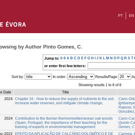
PT
EN
owsing by Author Pinto Gomes, C.
0-9
A
B
C
D
E
F
G
H
I
J
K
L
M
N
O
P
Q
R
S
T
Jump to:
or enter first few letters:
Sort by:
In order:
Results/Page
Au
Showing results 1 to 8 of 8
ue Date
Title
2024
Chapter 16 - How to reduce the supply of nutrients to the soil,
Cano-Ortiz
increase water reserves, and mitigate climate change,
Ighbareye
Raposo, 
González,
2024
Contribution to the Iberian thermomediterranean oak woods
Cano-Car
(Spain, Portugal): the importance of their teaching for the
Quinto-Ca
training of experts in environmental management
Gomes, C
ec-2022
EFEITO DA APLICAÇÃO DE CALCÁRIO DOLOMÍTICO E DE
Carreira, 