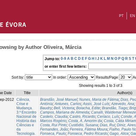
PT
EN
owsing by Author Oliveira, Márcia
0-9
A
B
C
D
E
F
G
H
I
J
K
L
M
N
O
P
Q
R
S
T
Jump to:
or enter first few letters:
Sort by:
In order:
Results/Page
Au
Showing results 1 to 3 of 3
ue Date
Title
Author(s)
Sep-2012
Ciência,
Brandão, José Manuel
;
Nunes, Maria de Fátima
;
Dias, Pe
Crise e
Antónia
;
Antunes, Carlos
;
Assis, José Luís
;
Azevedo, Ana
;
Mudança.
Baudry
;
Bell, Victoria
;
Bolacha, Edite
;
Brandão, Tiago
;
Bri
3.º Encontro
Campos, Mariana de Almeida
;
Canalli, Waldemar Meneze
Nacional de
Castelo, Claudia
;
Castro, Ricardo
;
Ceríaco, Luís
;
Conde, A
História das
Marcos Rogério
;
Costa, A. Amorim da
;
Costa, Cátia Miria
Ciências e
Costa, Rui Pinto
;
Custódio, Susana
;
Dias, Rui
;
Diniz, Aires
da
Fernandes, João
;
Ferreira, Fátima Moura
;
Fialho, Paulo N
Tecnologia.
Fonseca, Paulo
;
Fonseca, Pedro Ricardo
;
Gago, Alice
;
Ga