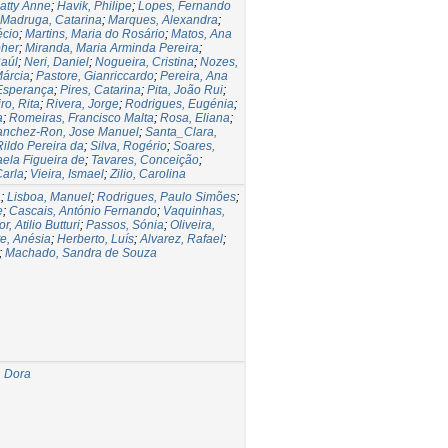
atty Anne
;
Havik, Philipe
;
Lopes, Fernando
Madruga, Catarina
;
Marques, Alexandra
;
écio
;
Martins, Maria do Rosário
;
Matos, Ana
pher
;
Miranda, Maria Arminda Pereira
;
Raúl
;
Neri, Daniel
;
Nogueira, Cristina
;
Nozes,
Márcia
;
Pastore, Gianriccardo
;
Pereira, Ana
Esperança
;
Pires, Catarina
;
Pita, João Rui
;
ro, Rita
;
Rivera, Jorge
;
Rodrigues, Eugénia
;
a
;
Romeiras, Francisco Malta
;
Rosa, Eliana
;
anchez-Ron, Jose Manuel
;
Santa_Clara,
Rildo Pereira da
;
Silva, Rogério
;
Soares,
ela Figueira de
;
Tavares, Conceição
;
Carla
;
Vieira, Ismael
;
Zilio, Carolina
a
;
Lisboa, Manuel
;
Rodrigues, Paulo Simões
;
e
;
Cascais, António Fernando
;
Vaquinhas,
r, Atilio Butturi
;
Passos, Sónia
;
Oliveira,
e, Anésia
;
Herberto, Luís
;
Alvarez, Rafael
;
;
Machado, Sandra de Souza
, Dora