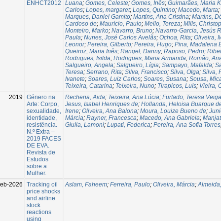
ENHCT2012
Luana
;
Gomes, Celeste
;
Gomes, Inês
;
Guimarães, Maria K
Carlos
;
Lopes, margaret
;
Lopes, Quintino
;
Macedo, Marta
;
Marques, Daniel Gamito
;
Martins, Ana Cristina
;
Martins, D
Cardoso de
;
Maurício, Paulo
;
Mello, Tereza
;
Mills, Christo
Monteiro, Marko
;
Navarro, Bruno
;
Navarro-Garcia, Jesús 
Paula
;
Nunes, José Carlos Avelãs
;
Ochoa, Rita
;
Oliveira, 
Leonor
;
Pereira, Gilberto
;
Pereira, Hugo
;
Pina, Madalena 
Queiroz, Maria Inês
;
Rangel, Danny
;
Raposo, Pedro
;
Ribei
Rodrigues, Isilda
;
Rodrigues, Maria Armanda
;
Romão, An
Salgueiro, Angela
;
Salgueiro, Lígia
;
Sampayo, Mafalda
;
S
Teresa
;
Serrano, Rita
;
Silva, Francisco
;
Silva, Olga
;
Silva, 
Ivanete
;
Soares, Luiz Carlos
;
Soares, Susana
;
Sousa, Mica
Teixeira, Catarina
;
Teixeira, Nuno
;
Tirapicos, Luís
;
Vieira, 
2019
Género na
Rechena, Aida
;
Teixeira, Ana Lúcia
;
Furtado, Teresa Veig
Arte: Corpo,
Jesus, Isabel Henriques de
;
Hollanda, Heloisa Buarque d
sexualidade,
Irene
;
Oliveira, Ana Balona
;
Moura, Louize Bueno de
;
Junio
identidade,
Márcia
;
Rayner, Francesca
;
Macedo, Ana Gabriela
;
Manjat
resistência.
Giulia, Lamoni
;
Lupati, Federica
;
Pereira, Ana Sofia Torres
N.º Extra –
2019 FACES
DE EVA.
Revista de
Estudos
sobre a
Mulher.
Feb-2026
Tracking oil
Aslam, Faheem
;
Ferreira, Paulo
;
Oliveira, Márcia
;
Almeida
price shocks
and airline
stock
reactions
using