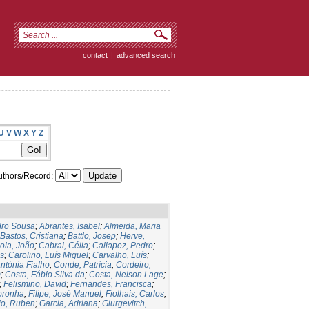
contact
|
advanced search
U
V
W
X
Y
Z
thors/Record:
dro Sousa
;
Abrantes, Isabel
;
Almeida, Maria
Bastos, Cristiana
;
Battlo, Josep
;
Herve,
gola, João
;
Cabral, Célia
;
Callapez, Pedro
;
s
;
Carolino, Luís Miguel
;
Carvalho, Luís
;
ntónia Fialho
;
Conde, Patrícia
;
Cordeiro,
m
;
Costa, Fábio Silva da
;
Costa, Nelson Lage
;
;
Felismino, David
;
Fernandes, Francisca
;
oronha
;
Filipe, José Manuel
;
Fiolhais, Carlos
;
io, Ruben
;
Garcia, Adriana
;
Giurgevitch,