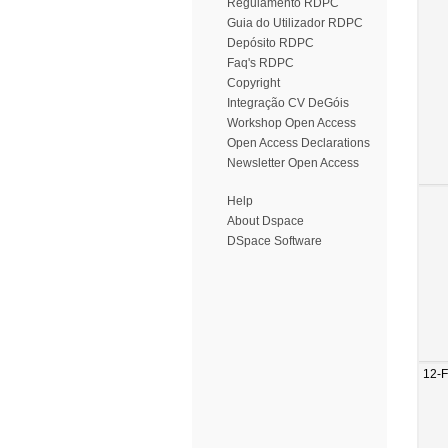
Regulamento RDPC
Guia do Utilizador RDPC
Depósito RDPC
Faq's RDPC
Copyright
Integração CV DeGóis
Workshop Open Access
Open Access Declarations
Newsletter Open Access
Help
About Dspace
DSpace Software
12-