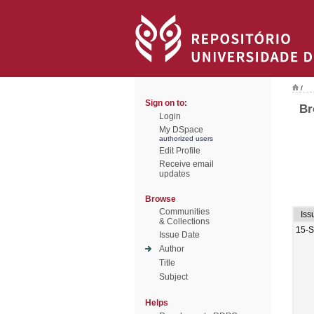
/
Sign on to:
Br
Login
My DSpace
authorized users
Edit Profile
Receive email
updates
Browse
Communities
Iss
& Collections
15-
Issue Date
Author
Title
Subject
Helps