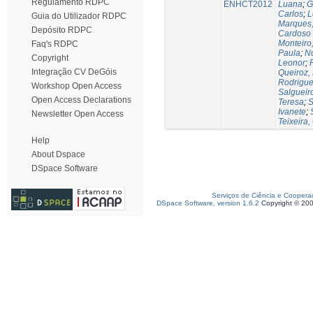
Regulamento RDPC
ENHCT2012
Luana
;
G
Carlos
;
L
Guia do Utilizador RDPC
Marques,
Depósito RDPC
Cardoso
Monteiro
Faq's RDPC
Paula
;
Nu
Copyright
Leonor
;
Integração CV DeGóis
Queiroz,
Rodrigues
Workshop Open Access
Salgueir
Open Access Declarations
Teresa
;
S
Ivanete
;
Newsletter Open Access
Teixeira,
Help
About Dspace
DSpace Software
Serviços de Ciência e Coopera
DSpace Software, version 1.6.2
Copyright © 20