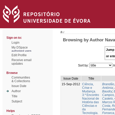
/
Sign on to:
Browsing by Author Nava
Login
My DSpace
Jump 
authorized users
Edit Profile
or ent
Receive email
updates
Sort by:
I
Browse
Communities
Issue Date
Title
& Collections
15-Sep-2012
Ciência,
Brandão,
Issue Date
Crise e
Antónia
;
Author
Mudança.
Baudry
;
B
3.º Encontro
Campos, 
Title
Nacional de
Castelo,
Subject
História das
Marcos R
Ciências e
Costa, Ru
da
Fernande
Helps
Tecnologia.
Fonseca,