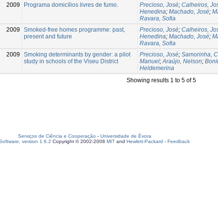
2009
Programa domicílios livres de fumo.
Precioso, José
;
Calheiros, Jo
Henedina
;
Machado, José
;
M
Ravara, Sofia
2009
Smoked-free homes programme: past,
Precioso, José
;
Calheiros, Jo
present and future
Henedina
;
Machado, José
;
M
Ravara, Sofia
2009
Smoking determinants by gender: a pilot
Precioso, José
;
Samorinha, C
study in schools of the Viseu District
Manuel
;
Araújo, Nelson
;
Boni
Heldemerina
Showing results 1 to 5 of 5
Serviços de Ciência e Cooperação
-
Universidade de Évora
oftware, version 1.6.2
Copyright © 2002-2008
MIT
and
Hewlett-Packard
-
Feedback