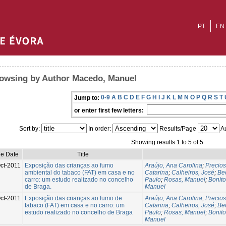
PT
EN
owsing by Author Macedo, Manuel
0-9
A
B
C
D
E
F
G
H
I
J
K
L
M
N
O
P
Q
R
S
T
Jump to:
or enter first few letters:
Sort by:
In order:
Results/Page
Au
Showing results 1 to 5 of 5
ue Date
Title
ct-2011
Exposição das crianças ao fumo
Araújo, Ana Carolina
;
Precios
ambiental do tabaco (FAT) em casa e no
Catarina
;
Calheiros, José
;
Be
carro: um estudo realizado no concelho
Paulo
;
Rosas, Manuel
;
Bonito
de Braga.
Manuel
ct-2011
Exposição das crianças ao fumo de
Araújo, Ana Carolina
;
Precios
tabaco (FAT) em casa e no carro: um
Catarina
;
Calheiros, José
;
Be
estudo realizado no concelho de Braga
Paulo
;
Rosas, Manuel
;
Bonito
Manuel