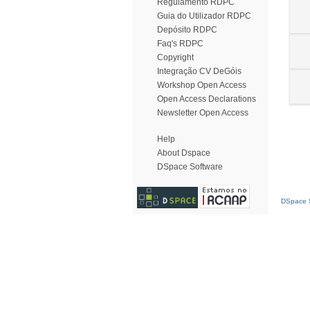
Regulamento RDPC
Guia do Utilizador RDPC
Depósito RDPC
Faq's RDPC
Copyright
Integração CV DeGóis
Workshop Open Access
Open Access Declarations
Newsletter Open Access
Help
About Dspace
DSpace Software
DSpace S