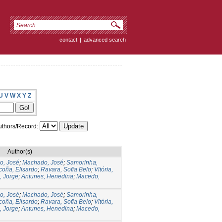
contact
|
advanced search
U
V
W
X
Y
Z
thors/Record:
Author(s)
o, José
;
Machado, José
;
Samorinha,
coña, Elisardo
;
Ravara, Sofia Belo
;
Vitória,
, Jorge
;
Antunes, Henedina
;
Macedo,
o, José
;
Machado, José
;
Samorinha,
coña, Elisardo
;
Ravara, Sofia Belo
;
Vitória,
, Jorge
;
Antunes, Henedina
;
Macedo,