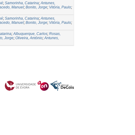
sé
;
Samorinha, Catarina
;
Antunes,
acedo, Manuel
;
Bonito, Jorge
;
Vitória, Paulo
;
sé
;
Samorinha, Catarina
;
Antunes,
acedo, Manuel
;
Bonito, Jorge
;
Vitória, Paulo
;
atarina
;
Albuquerque, Carlos
;
Rosas,
to, Jorge
;
Oliveira, António
;
Antunes,