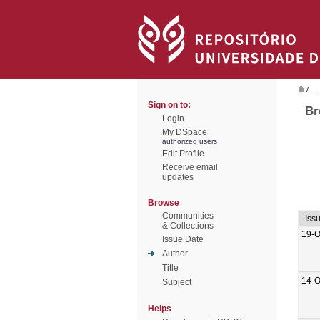
/
Sign on to:
Br
Login
My DSpace
authorized users
Edit Profile
Receive email
updates
Browse
Communities
Iss
& Collections
19-O
Issue Date
Author
Title
14-O
Subject
Helps