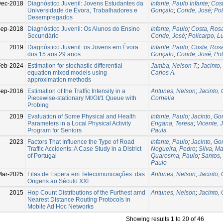
ec-2018
Diagnóstico Juvenil: Jovens Estudantes da
Infante, Paulo Infante
;
Cost
Universidade de Évora, Trabalhadores e
Gonçalo
;
Conde, José
;
Pol
Desempregados
ep-2018
Diagnóstico Juvenil: Os Alunos do Ensino
Infante, Paulo
;
Costa, Rosa
Secundário
Conde, José
;
Policarpo, L
2019
Diagnóstico Juvenil: os Jovens em Évora
Infante, Paulo
;
Costa, Rosa
dos 15 aos 29 anos
Gonçalo
;
Conde, José
;
Pol
Feb-2024
Estimation for stochastic differential
Jamba, Nelson T.
;
Jacinto
equation mixed models using
Carlos A.
approximation methods
ep-2016
Estimation of the Traffic Intensity in a
Antunes, Nelson
;
Jacinto,
Piecewise-stationary Mt/Gt/1 Queue with
Cornelia
Probing
2019
Evaluation of Some Physical and Health
Infante, Paulo
;
Jacinto, Go
Parameters in a Local Physical Activity
Engana, Teresa
;
Vicente, 
Program for Seniors
Paula
2023
Factors That Influence the Type of Road
Infante, Paulo
;
Jacinto, Go
Traffic Accidents: A Case Study in a District
Nogueira, Pedro
;
Silva, M
of Portugal
Quaresma, Paulo
;
Santos,
Paulo
Mar-2025
Filas de Espera em Telecomunicações: das
Antunes, Nelson
;
Jacinto,
Origens ao Século XXI
2015
Hop Count Distributions of the Furthest amd
Antunes, Nelson
;
Jacinto,
Nearest Distance Routing Protocols in
Mobile Ad Hoc Networks
Showing results 1 to 20 of 46