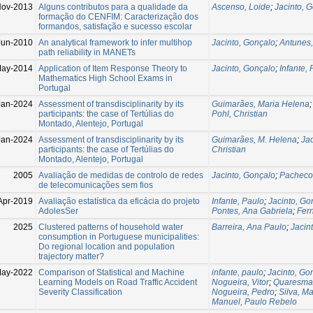
ov-2013
Alguns contributos para a qualidade da
Ascenso, Loide
;
Jacinto, 
formação do CENFIM: Caracterização dos
formandos, satisfação e sucesso escolar
Jun-2010
An analytical framework to infer multihop
Jacinto, Gonçalo
;
Antunes,
path reliability in MANETs
ay-2014
Application of Item Response Theory to
Jacinto, Gonçalo
;
Infante,
Mathematics High School Exams in
Portugal
Jan-2024
Assessment of transdisciplinarity by its
Guimarães, Maria Helena
participants: the case of Tertúlias do
Pohl, Christian
Montado, Alentejo, Portugal
Jan-2024
Assessment of transdisciplinarity by its
Guimarães, M. Helena
;
Ja
participants: the case of Tertúlias do
Christian
Montado, Alentejo, Portugal
2005
Avaliação de medidas de controlo de redes
Jacinto, Gonçalo
;
Pacheco,
de telecomunicações sem fios
Apr-2019
Avaliação estatística da eficácia do projeto
Infante, Paulo
;
Jacinto, Go
AdolesSer
Pontes, Ana Gabriela
;
Fer
2025
Clustered patterns of household water
Barreira, Ana Paulo
;
Jacin
consumption in Portuguese municipalities:
Do regional location and population
trajectory matter?
May-2022
Comparison of Statistical and Machine
infante, paulo
;
Jacinto, Go
Learning Models on Road Traffic Accident
Nogueira, Vitor
;
Quaresma,
Severity Classification
Nogueira, Pedro
;
Silva, M
Manuel, Paulo Rebelo