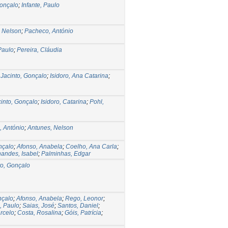
Gonçalo
;
Infante, Paulo
 Nelson
;
Pacheco, António
 Paulo
;
Pereira, Cláudia
;
Jacinto, Gonçalo
;
Isidoro, Ana Catarina
;
cinto, Gonçalo
;
Isidoro, Catarina
;
Pohl,
 António
;
Antunes, Nelson
nçalo
;
Afonso, Anabela
;
Coelho, Ana Carla
;
nandes, Isabel
;
Palminhas, Edgar
to, Gonçalo
nçalo
;
Afonso, Anabela
;
Rego, Leonor
;
 Paulo
;
Saias, José
;
Santos, Daniel
;
arcelo
;
Costa, Rosalina
;
Góis, Patrícia
;