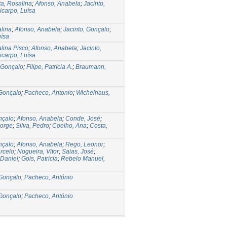
a, Rosalina
;
Afonso, Anabela
;
Jacinto,
icarpo, Luísa
lina
;
Afonso, Anabela
;
Jacinto, Gonçalo
;
uísa
lina Pisco
;
Afonso, Anabela
;
Jacinto,
icarpo, Luísa
, Gonçalo
;
Filipe, Patrícia A.
;
Braumann,
 Gonçalo
;
Pacheco, Antonio
;
Wichelhaus,
nçalo
;
Afonso, Anabela
;
Conde, José
;
Jorge
;
Silva, Pedro
;
Coelho, Ana
;
Costa,
nçalo
;
Afonso, Anabela
;
Rego, Leonor
;
arcelo
;
Nogueira, Vitor
;
Saias, José
;
 Daniel
;
Gois, Patricia
;
Rebelo Manuel,
 Gonçalo
;
Pacheco, António
 Gonçalo
;
Pacheco, António