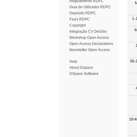
Regulamento RDPC
N
Guia do Utilizador RDPC
Depósito RDPC
1-
Faq's RDPC
Copyright
M
Integração CV DeGóis
Workshop Open Access
Open Access Declarations
Newsletter Open Access
30-
Help
About Dspace
DSpace Software
16-