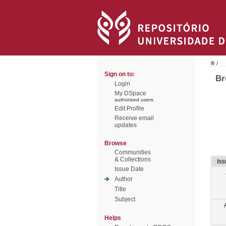
/
Sign on to:
Br
Login
My DSpace
authorized users
Edit Profile
Receive email
updates
Browse
Communities
& Collections
Iss
Issue Date
Author
Title
Subject
Helps