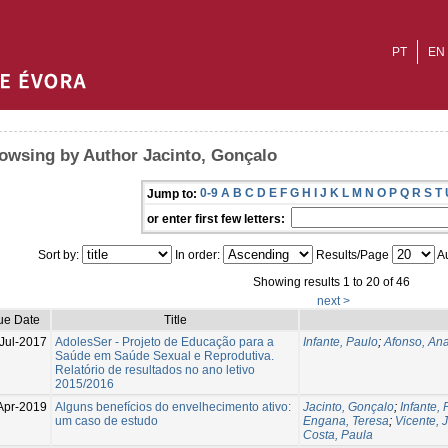
PT
EN
owsing by Author Jacinto, Gonçalo
0-9
A
B
C
D
E
F
G
H
I
J
K
L
M
N
O
P
Q
R
S
T
Jump to:
or enter first few letters:
Sort by:
In order:
Results/Page
Au
Showing results 1 to 20 of 46
next >
ue Date
Title
Jul-2017
AdolesSer - Projeto de Educação para a
Infante, Paulo
;
Afonso, An
Saúde em Saúde Sexual e Reprodutiva.
Relatório de resultados no ano letivo
2015/2016
Apr-2019
Alguns benefícios do envelhecimento ativo:
Jacinto, Gonçalo
;
Infante,
um caso de estudo
Engana, Teresa
;
Vicente, 
Costa, Paula