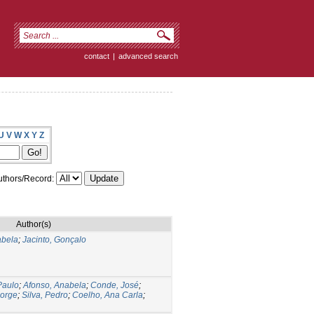
contact
|
advanced search
U
V
W
X
Y
Z
thors/Record:
Author(s)
abela
;
Jacinto, Gonçalo
 Paulo
;
Afonso, Anabela
;
Conde, José
;
Jorge
;
Silva, Pedro
;
Coelho, Ana Carla
;