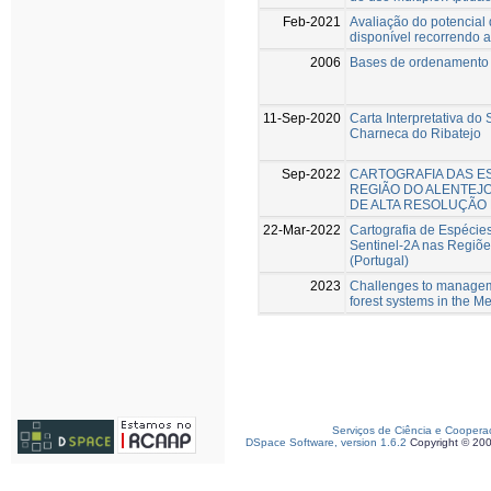
Feb-2021
Avaliação do potencial
disponível recorrendo 
2006
Bases de ordenamento f
11-Sep-2020
Carta Interpretativa do
Charneca do Ribatejo
Sep-2022
CARTOGRAFIA DAS ES
REGIÃO DO ALENTEJO
DE ALTA RESOLUÇÃO 
22-Mar-2022
Cartografia de Espécie
Sentinel-2A nas Regiõe
(Portugal)
2023
Challenges to managem
forest systems in the M
Serviços de Ciência e Coopera
DSpace Software, version 1.6.2
Copyright © 20