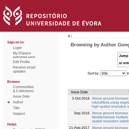
/
Sign on to:
Browsing by Author Gonça
Login
My DSpace
Jump 
authorized users
Edit Profile
or ent
Receive email
updates
Sort by:
I
Browse
Communities
& Collections
Issue Date
Issue Date
3-Oct-2018
Above-ground biomass e
Author
rotundifolia using veget
high spatial resolution 
Title
Sep-2016
Above ground biomass e
Subject
Mediterranean multiple
spatial resolution satel
Helps
21-Feb-2017
Above ground biomass e