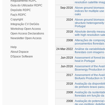
Regulamento RDPC
resolution satellite ima
Guia do Utilizador RDPC
Sep-2016
Above ground biomass f
Depósito RDPC
indices for multiple us
oaks
Faq's RDPC
Copyright
2024
Above ground biomass va
structure heterogeneity 
Integração CV DeGóis
Portugal
Workshop Open Access
2018
Absolute density measur
Open Access Declarations
with high resolution sat
Newsletter Open Access
2008
Alterações de composiç
povoamentos florestais
Help
24-Mar-2022
Análise da variabilida
About Dspace
florestais com imagens 
DSpace Software
Jun-2019
Assessment of forest bi
heat in Portugal
Jun-2016
Assessment of the Availa
Bioenergy Production i
2017
Assessment of the Availa
Biofuels Production in 
2018
Avaliação da disponibil
de pinheiro bravo para
2008
Avaliação da sustentab
florestais em função da
2008
Avaliação do potencial
de uso múltiplo: Aptidã