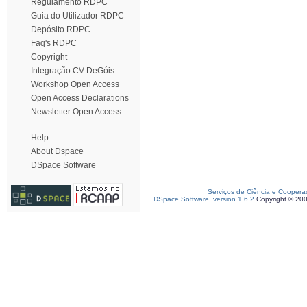
Regulamento RDPC
Guia do Utilizador RDPC
Depósito RDPC
Faq's RDPC
Copyright
Integração CV DeGóis
Workshop Open Access
Open Access Declarations
Newsletter Open Access
Help
About Dspace
DSpace Software
Serviços de Ciência e Coopera
DSpace Software, version 1.6.2
Copyright © 20