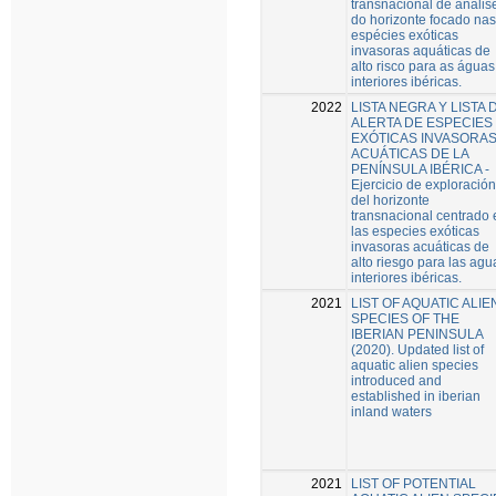
transnacional de anális
do horizonte focado nas
espécies exóticas
invasoras aquáticas de
alto risco para as águas
interiores ibéricas.
2022
LISTA NEGRA Y LISTA 
ALERTA DE ESPECIES
EXÓTICAS INVASORA
ACUÁTICAS DE LA
PENÍNSULA IBÉRICA -
Ejercicio de exploración
del horizonte
transnacional centrado 
las especies exóticas
invasoras acuáticas de
alto riesgo para las agu
interiores ibéricas.
2021
LIST OF AQUATIC ALIE
SPECIES OF THE
IBERIAN PENINSULA
(2020). Updated list of
aquatic alien species
introduced and
established in iberian
inland waters
2021
LIST OF POTENTIAL