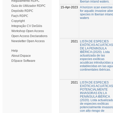
Regulamento RDPC
Iberian inland waters.
Guia do Utilizador RDPC
15-Apr-2023
A horizon scan exercise
for aquatic invasive alie
Depósito RDPC
species in Iberian inlan
Faq's RDPC
waters
Copyright
Integração CV DeGóis
Workshop Open Access
Open Access Declarations
Newsletter Open Access
2021
LISTA DE ESPECIES
EXÓTICAS ACUÁTICAS
DE LA PENINSULA
Help
IBÉRICA (2020). Lista
actualizada de las
About Dspace
especies exóticas
DSpace Software
acuáticas introducidas y
establecidas en las agu
continentales ibéricas.
2021
LISTA DE ESPECIES
EXÓTICAS ACUÁTICAS
POTENCIALMENTE
INVASORAS EN LA
PENINSULA IBÉRICA
(2020). Lista actualizad
de especies exóticas
potencialmente invasor
con alto riesgo de