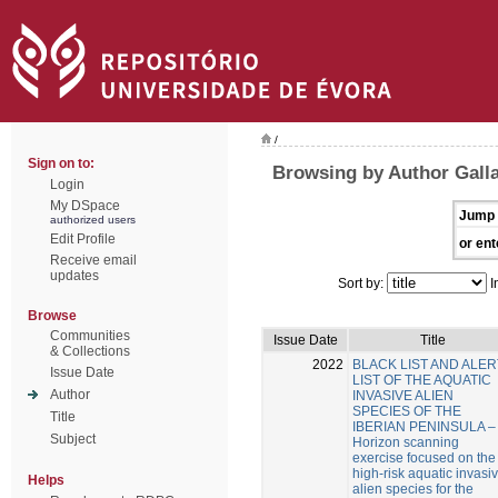
/
Sign on to:
Browsing by Author Galla
Login
My DSpace
Jump 
authorized users
Edit Profile
or ent
Receive email
updates
Sort by:
I
Browse
Communities
Issue Date
Title
& Collections
2022
BLACK LIST AND ALER
Issue Date
LIST OF THE AQUATIC
Author
INVASIVE ALIEN
SPECIES OF THE
Title
IBERIAN PENINSULA –
Subject
Horizon scanning
exercise focused on the
high-risk aquatic invasi
Helps
alien species for the