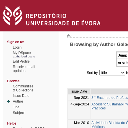
/
Sign on to:
Browsing by Author Galac
Login
My DSpace
Jump 
authorized users
Edit Profile
or ent
Receive email
updates
Sort by:
I
Browse
Communities
& Collections
Issue Date
Issue Date
Sep-2021
8.° Encontro de Profes
Author
4-Sep-2024
Access to Sustainabilit
Title
Practices
Subject
Mar-2010
Actividade Biocida do Ó
Helps
Médicos