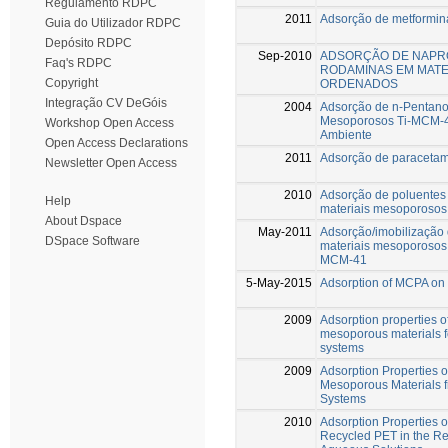
Regulamento RDPC
2011
Adsorção de metformin
Guia do Utilizador RDPC
Depósito RDPC
Sep-2010
ADSORÇÃO DE NAPR
Faq's RDPC
RODAMINAS EM MAT
Copyright
ORDENADOS
Integração CV DeGóis
2004
Adsorção de n-Pentano
Mesoporosos Ti-MCM-4
Workshop Open Access
Ambiente
Open Access Declarations
2011
Adsorção de paracetam
Newsletter Open Access
2010
Adsorção de poluentes 
Help
materiais mesoporoso
About Dspace
May-2011
Adsorção/imobilização
DSpace Software
materiais mesoporosos
MCM-41
5-May-2015
Adsorption of MCPA on d
2009
Adsorption properties o
mesoporous materials f
systems
2009
Adsorption Properties 
Mesoporous Materials f
Systems
2010
Adsorption Properties 
Recycled PET in the Re