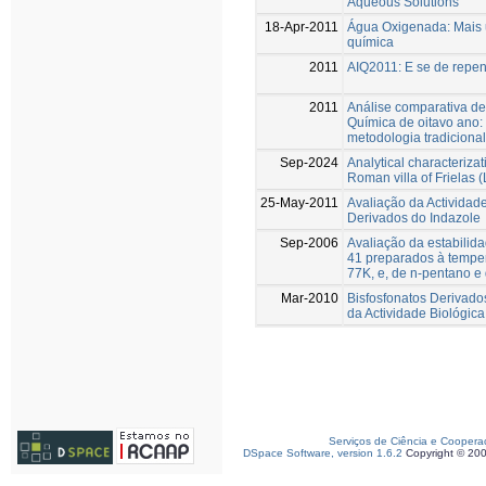
Aqueous Solutions
18-Apr-2011
Água Oxigenada: Mais
química
2011
AIQ2011: E se de repen
2011
Análise comparativa d
Química de oitavo ano
metodologia tradicional
Sep-2024
Analytical characterizat
Roman villa of Frielas 
25-May-2011
Avaliação da Actividad
Derivados do Indazole
Sep-2006
Avaliação da estabilida
41 preparados à tempe
77K, e, de n-pentano e
Mar-2010
Bisfosfonatos Derivado
da Actividade Biológica
Serviços de Ciência e Coopera
DSpace Software, version 1.6.2
Copyright © 20