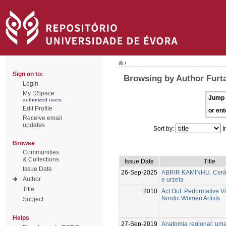
/
Sign on to:
Browsing by Author Furta
Login
My DSpace
Jump 
authorized users
Edit Profile
or ent
Receive email
updates
Sort by:
I
Browse
Communities
& Collections
Issue Date
Title
Issue Date
26-Sep-2025
ABRIR KAMINHU. Cerâm
Author
e urzela
Title
2010
Act Out: Performative V
Nordic Women Artists
Subject
Helps
27-Sep-2019
Anatomia regional: uma