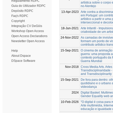
Regulamento RDPC
artística sobre o corpo 
Guia do Utilizador RDPC
no Alentejo
Depósito RDPC
13-Apr-2023
Arte contra a discrimina
em Portugal: um contri
Faq's RDPC
artístico a partir e uma
Copyright
interseccional e decolo
Integração CV DeGóis
18-Jun-2021
Arte Infantil - Impulsio
Workshop Open Access
criatividade de um artis
Open Access Declarations
24-Nov-2022
As camadas de invisíve
formam um ponto de vi
Newsletter Open Access
contributo artístico tra
15-Sep-2021
O cinema de animação o
Help
guerra: uma proposta ar
About Dspace
contexto português da 
DSpace Software
Guerra Mundial
Nov-2018
Cross Media Arts. Artes
Transdisciplinaridade - 
and Transdisciplinarity
15-Sep-2021
De fora para dentro: o
quotidiano e o urbano 
videodança
2024
Digital Basket: Multime
Gender Equality web art
10-Feb-2026
"O digital é coisa para
Arte multimédia, Interne
educação e igualdade 