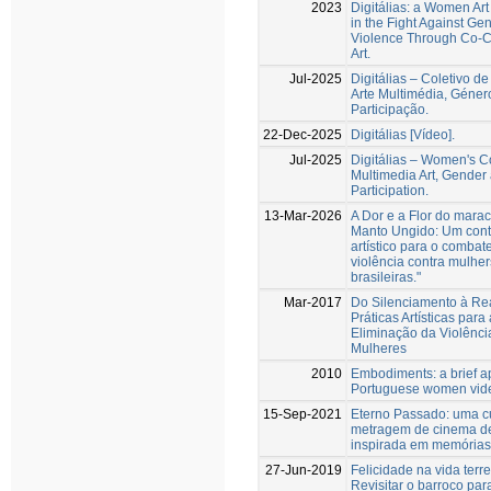
2023
Digitálias: a Women Art
in the Fight Against Ge
Violence Through Co-C
Art.
Jul-2025
Digitálias – Coletivo d
Arte Multimédia, Géner
Participação.
22-Dec-2025
Digitálias [Vídeo].
Jul-2025
Digitálias – Women's Co
Multimedia Art, Gender
Participation.
13-Mar-2026
A Dor e a Flor do marac
Manto Ungido: Um cont
artístico para o combat
violência contra mulhe
brasileiras."
Mar-2017
Do Silenciamento à Re
Práticas Artísticas para 
Eliminação da Violênci
Mulheres
2010
Embodiments: a brief a
Portuguese women vide
15-Sep-2021
Eterno Passado: uma c
metragem de cinema d
inspirada em memórias
27-Jun-2019
Felicidade na vida terr
Revisitar o barroco par