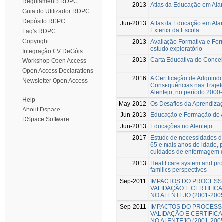
Regulamento RDPC
2013
Atlas da Educação em Ala
Guia do Utilizador RDPC
Depósito RDPC
Jun-2013
Atlas da Educação em Ala
Exterior da Escola.
Faq's RDPC
Copyright
2013
Avaliação Formativa e Fo
estudo exploratório
Integração CV DeGóis
2013
Carta Educativa do Concel
Workshop Open Access
Open Access Declarations
2016
A Certificação de Adquirid
Newsletter Open Access
Consequências nas Trajetó
Alentejo, no período 2000
Help
May-2012
Os Desafios da Aprendiza
About Dspace
Jun-2013
Educação e Formação de A
DSpace Software
Jun-2013
Educações no Alentejo
2017
Estudo de necessidades d
65 e mais anos de idade, 
cuidados de enfermagem d
2013
Healthcare system and pr
families perspectives
Sep-2011
IMPACTOS DO PROCESS
VALIDAÇÃO E CERTIFIC
NO ALENTEJO (2001-200
Sep-2011
IMPACTOS DO PROCESS
VALIDAÇÃO E CERTIFIC
NO ALENTEJO (2001-200