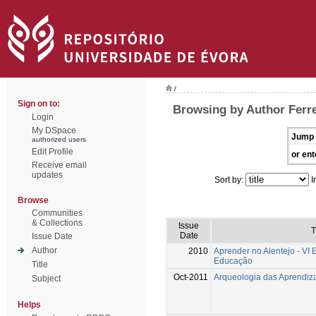
/
Sign on to:
Browsing by Author Ferre
Login
My DSpace
Jump 
authorized users
Edit Profile
or ent
Receive email
updates
Sort by:
I
Browse
Communities
& Collections
Issue
T
Date
Issue Date
Author
2010
Aprender no Alentejo - VI
Educação
Title
Oct-2011
Arqueologia das Aprendiz
Subject
Helps