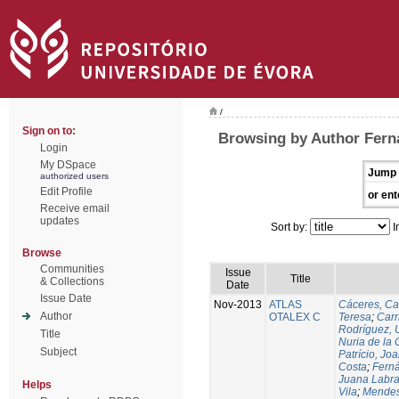
/
Sign on to:
Browsing by Author Fern
Login
My DSpace
Jump 
authorized users
Edit Profile
or ent
Receive email
updates
Sort by:
I
Browse
Communities
Issue
Title
& Collections
Date
Issue Date
Nov-2013
ATLAS
Cáceres, Ca
Author
OTALEX C
Teresa
;
Carr
Rodríguez, 
Title
Nuria de la 
Subject
Patrício, Jo
Costa
;
Fern
Juana Labr
Helps
Vila
;
Mendes