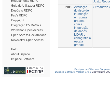
Regulamento RDPC
Justo
;
Roque
Guia do Utilizador RDPC
2015
Avaliação
Fernandez, 
do risco de
Depósito RDPC
inundação
Faq's RDPC
em zonas
Copyright
urbanas
com a
Integração CV DeGóis
integração
Workshop Open Access
de dados
LIDAR e
Open Access Declarations
cartografia a
Newsletter Open Access
escala
grande
Help
About Dspace
DSpace Software
Serviços de Ciência e Coopera
DSpace Software, version 1.6.2
Copyright © 20