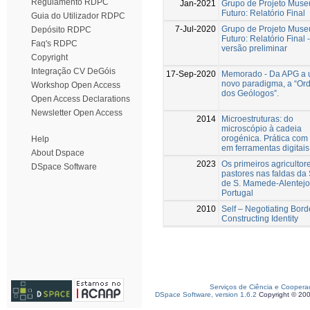
Regulamento RDPC
Jan-2021
Grupo de Projeto Muse
Futuro: Relatório Final
Guia do Utilizador RDPC
7-Jul-2020
Grupo de Projeto Muse
Depósito RDPC
Futuro: Relatório Final -
Faq's RDPC
versão preliminar
Copyright
Integração CV DeGóis
17-Sep-2020
Memorado - Da APG a
novo paradigma, a “Or
Workshop Open Access
dos Geólogos”.
Open Access Declarations
Newsletter Open Access
2014
Microestruturas: do
microscópio à cadeia
orogénica. Prática com
Help
em ferramentas digitais
About Dspace
2023
Os primeiros agricultor
DSpace Software
pastores nas faldas da
de S. Mamede-Alentejo
Portugal
2010
Self – Negotiating Bord
Constructing Identity
Serviços de Ciência e Coopera
DSpace Software, version 1.6.2
Copyright © 20