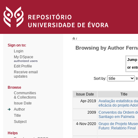
/
Sign on to:
Browsing by Author Ferna
Login
My DSpace
Jump 
authorized users
Edit Profile
or ent
Receive email
updates
Sort by:
I
Browse
Communities
Issue Date
Title
& Collections
Apr-2019
Avaliação estatística da
Issue Date
eficácia do projeto Ado
Author
2009
Conventos da Ordem d
Title
Santiago em Palmela
Subject
4-Nov-2020
Grupo de Projeto Muse
Futuro: Relatório Final
Helps