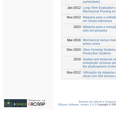
aumentado).
Jan-2012
Long-Term Evaluation of
Mechanical Pruning on
Nov-2012
Máquina para a colheit
em olivais intensivos
2023
Máquina para a remoçã
solo em pomares
Mar-2016
Mechanical versus manu
pinea cones
Dec-2024
Olive Growing Systems, 
Production Systems
2019
Spatial and temporal var
endophytic richness and
the phyllosphere of oliv
Nov-2012
Utilização da máquina 
olival com 400 árvores 
Serviços de Ciência e Coopera
DSpace Software, version 1.6.2
Copyright © 20