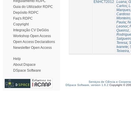
Regulamento RDPC
ENHCT2012
Luana
;
G
Carlos
;
L
Guia do Utilizador RDPC
Marques,
Depósito RDPC
Cardoso
Monteiro
Faq's RDPC
Paula
;
Nu
Copyright
Leonor
;
Integração CV DeGóis
Queiroz,
Rodrigues
Workshop Open Access
Salgueir
Open Access Declarations
Teresa
;
S
Ivanete
;
Newsletter Open Access
Teixeira,
Help
About Dspace
DSpace Software
Serviços de Ciência e Coopera
DSpace Software, version 1.6.2
Copyright © 20