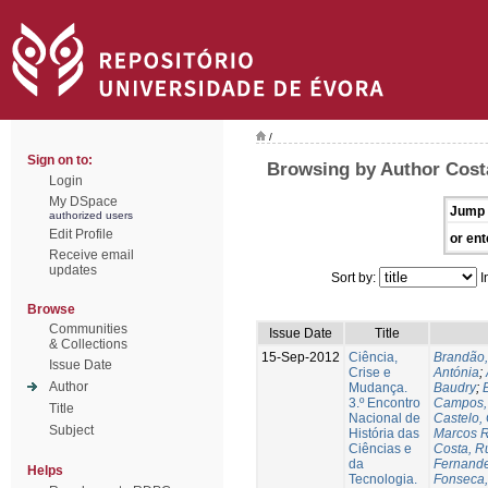
/
Sign on to:
Browsing by Author Cost
Login
My DSpace
Jump 
authorized users
Edit Profile
or ent
Receive email
updates
Sort by:
I
Browse
Communities
Issue Date
Title
& Collections
15-Sep-2012
Ciência,
Brandão,
Issue Date
Crise e
Antónia
;
Author
Mudança.
Baudry
;
B
3.º Encontro
Campos, 
Title
Nacional de
Castelo,
Subject
História das
Marcos R
Ciências e
Costa, Ru
da
Fernande
Helps
Tecnologia.
Fonseca,