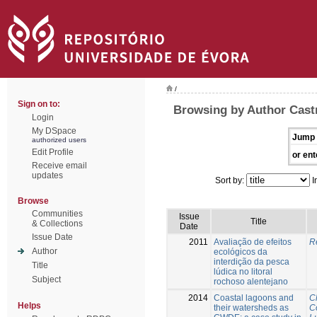
/
Sign on to:
Browsing by Author Cast
Login
My DSpace
Jump 
authorized users
Edit Profile
or ent
Receive email
updates
Sort by:
I
Browse
Communities
Issue
Title
& Collections
Date
Issue Date
2011
Avaliação de efeitos
R
Author
ecológicos da
interdição da pesca
Title
lúdica no litoral
Subject
rochoso alentejano
2014
Coastal lagoons and
C
Helps
their watersheds as
C