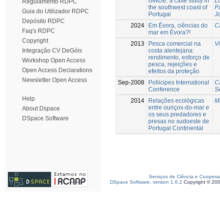
GWDE: a case study in
L
Regulamento RDPC
the southwest coast of
P
Guia do Utilizador RDPC
Portugal
J
Depósito RDPC
2024
Em Évora, ciências do
C
Faq's RDPC
mar em Évora?!
Copyright
2013
Pesca comercial na
V
costa alentejana:
Integração CV DeGóis
rendimento, esforço de
Workshop Open Access
pesca, rejeições e
Open Access Declarations
efeitos da proteção
Newsletter Open Access
Sep-2008
Pollicipes International
C
Conference
S
Help
2014
Relações ecológicas
M
entre ouriços-do-mar e
About Dspace
os seus predadores e
DSpace Software
presas no sudoeste de
Portugal Continental
Serviços de Ciência e Coopera
DSpace Software, version 1.6.2
Copyright © 20