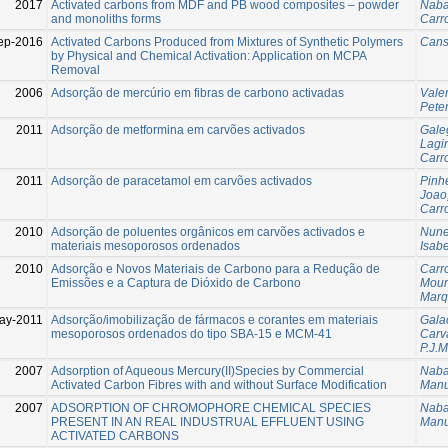
2017
Activated carbons from MDF and PB wood composites – powder
Naba
and monoliths forms
Carr
ep-2016
Activated Carbons Produced from Mixtures of Synthetic Polymers
Cans
by Physical and Chemical Activation: Application on MCPA
Removal
2006
Adsorção de mercúrio em fibras de carbono activadas
Vale
Pete
2011
Adsorção de metformina em carvões activados
Gale
Lagi
Carro
2011
Adsorção de paracetamol em carvões activados
Pinh
Joao
Carro
2010
Adsorção de poluentes orgânicos em carvões activados e
Nune
materiais mesoporosos ordenados
Isabe
2010
Adsorção e Novos Materiais de Carbono para a Redução de
Carro
Emissões e a Captura de Dióxido de Carbono
Mour
Marq
ay-2011
Adsorção/imobilização de fármacos e corantes em materiais
Galac
mesoporosos ordenados do tipo SBA-15 e MCM-41
Carv
P.J.M
2007
Adsorption of Aqueous Mercury(II)Species by Commercial
Naba
Activated Carbon Fibres with and without Surface Modification
Manu
2007
ADSORPTION OF CHROMOPHORE CHEMICAL SPECIES
Naba
PRESENT IN AN REAL INDUSTRUAL EFFLUENT USING
Manu
ACTIVATED CARBONS