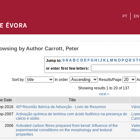
PT
EN
owsing by Author Carrott, Peter
0-9
A
B
C
D
E
F
G
H
I
J
K
L
M
N
O
P
Q
R
S
T
Jump to:
or enter first few letters:
Sort by:
In order:
Results/Page
Au
Showing results 1 to 20 of 137
next >
ue Date
Title
ep-2016
40ª Reunião Ibérica de Adsorção - Livro de Resumos
Vári
ep-2007
Activação química de lenhina com ácido fosfórico na presença de
Lope
cálcio e sódio
Carro
2006
Activated carbon fibres prepared from kenaf: Influence of the
Vale
experimental consditions on the morphology and textural
Manu
properties