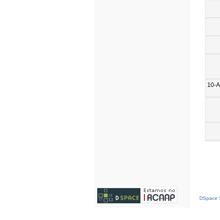
10-A
DSpace S