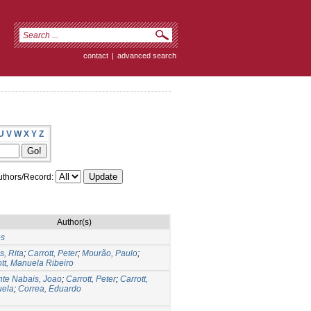
contact
|
advanced search
U
V
W
X
Y
Z
thors/Record:
Author(s)
os
s, Rita
;
Carrott, Peter
;
Mourão, Paulo
;
tt, Manuela Ribeiro
nte Nabais, Joao
;
Carrott, Peter
;
Carrott,
ela
;
Correa, Eduardo