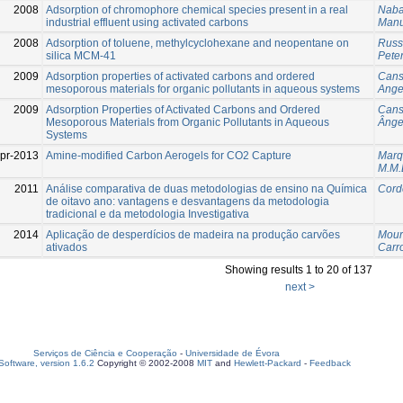
2008
Adsorption of chromophore chemical species present in a real
Naba
industrial effluent using activated carbons
Manu
2008
Adsorption of toluene, methylcyclohexane and neopentane on
Russo
silica MCM-41
Pete
2009
Adsorption properties of activated carbons and ordered
Cans
mesoporous materials for organic pollutants in aqueous systems
Ange
2009
Adsorption Properties of Activated Carbons and Ordered
Cans
Mesoporous Materials from Organic Pollutants in Aqueous
Ânge
Systems
pr-2013
Amine-modified Carbon Aerogels for CO2 Capture
Marq
M.M.
2011
Análise comparativa de duas metodologias de ensino na Química
Corde
de oitavo ano: vantagens e desvantagens da metodologia
tradicional e da metodologia Investigativa
2014
Aplicação de desperdícios de madeira na produção carvões
Mour
ativados
Carro
Showing results 1 to 20 of 137
next >
Serviços de Ciência e Cooperação
-
Universidade de Évora
oftware, version 1.6.2
Copyright © 2002-2008
MIT
and
Hewlett-Packard
-
Feedback