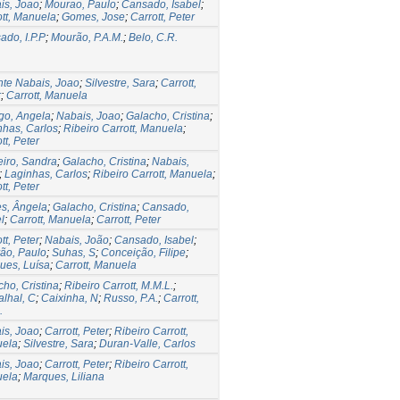
is, Joao
;
Mourao, Paulo
;
Cansado, Isabel
;
ott, Manuela
;
Gomes, Jose
;
Carrott, Peter
ado, I.P.P
;
Mourão, P.A.M.
;
Belo, C.R.
nte Nabais, Joao
;
Silvestre, Sara
;
Carrott,
r
;
Carrott, Manuela
go, Angela
;
Nabais, Joao
;
Galacho, Cristina
;
nhas, Carlos
;
Ribeiro Carrott, Manuela
;
tt, Peter
eiro, Sandra
;
Galacho, Cristina
;
Nabais,
;
Laginhas, Carlos
;
Ribeiro Carrott, Manuela
;
tt, Peter
s, Ângela
;
Galacho, Cristina
;
Cansado,
l
;
Carrott, Manuela
;
Carrott, Peter
tt, Peter
;
Nabais, João
;
Cansado, Isabel
;
ão, Paulo
;
Suhas, S
;
Conceição, Filipe
;
ues, Luísa
;
Carrott, Manuela
ho, Cristina
;
Ribeiro Carrott, M.M.L.
;
alhal, C
;
Caixinha, N
;
Russo, P.A.
;
Carrott,
.
is, Joao
;
Carrott, Peter
;
Ribeiro Carrott,
ela
;
Silvestre, Sara
;
Duran-Valle, Carlos
is, Joao
;
Carrott, Peter
;
Ribeiro Carrott,
ela
;
Marques, Liliana