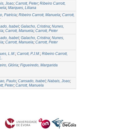
is, Joao
;
Carrott, Peter
;
Ribeiro Carrott,
ela
;
Marques, Liliana
, Patrícia
;
Ribeiro Carrott, Manuela
;
Carrott,
r
ado, Isabel
;
Galacho, Cristina
;
Nunes,
la
;
Carrott, Manuela
;
Carrott, Peter
ado, Isabel
;
Galacho, Cristina
;
Nunes,
la
;
Carrott, Manuela
;
Carrott, Peter
ues, L.M.
;
Carrott, P.J.M.
;
Ribeiro Carrott,
L.
iro, Glória
;
Figueiredo, Margarida
ao, Paulo
;
Cansado, Isabel
;
Nabais, Joao
;
tt, Peter
;
Carrott, Manuela