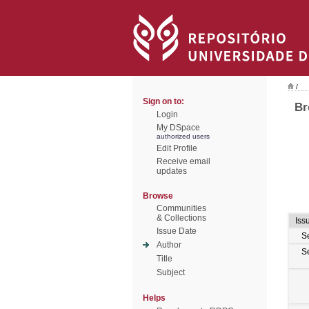
/
Sign on to:
Br
Login
My DSpace
authorized users
Edit Profile
Receive email
updates
Browse
Communities
& Collections
Iss
Issue Date
S
Author
S
Title
Subject
Helps