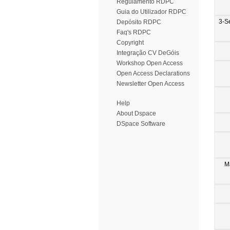
Regulamento RDPC
Guia do Utilizador RDPC
3-S
Depósito RDPC
Faq's RDPC
Copyright
Integração CV DeGóis
Workshop Open Access
Open Access Declarations
Newsletter Open Access
Help
About Dspace
DSpace Software
M