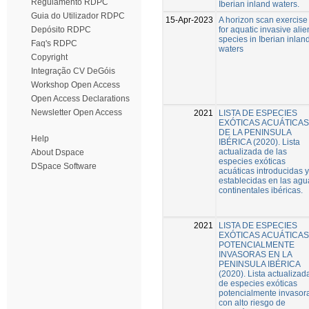
Regulamento RDPC
Iberian inland waters.
Guia do Utilizador RDPC
15-Apr-2023
A horizon scan exercise
for aquatic invasive alie
Depósito RDPC
species in Iberian inlan
Faq's RDPC
waters
Copyright
Integração CV DeGóis
Workshop Open Access
Open Access Declarations
Newsletter Open Access
2021
LISTA DE ESPECIES
EXÓTICAS ACUÁTICAS
DE LA PENINSULA
Help
IBÉRICA (2020). Lista
actualizada de las
About Dspace
especies exóticas
DSpace Software
acuáticas introducidas y
establecidas en las agu
continentales ibéricas.
2021
LISTA DE ESPECIES
EXÓTICAS ACUÁTICAS
POTENCIALMENTE
INVASORAS EN LA
PENINSULA IBÉRICA
(2020). Lista actualizad
de especies exóticas
potencialmente invasor
con alto riesgo de