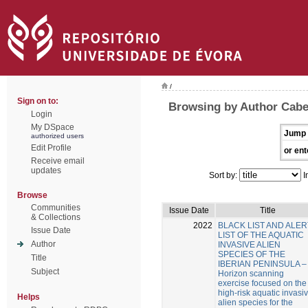
/
Sign on to:
Browsing by Author Cabez
Login
My DSpace
Jump 
authorized users
Edit Profile
or ent
Receive email
updates
Sort by:
I
Browse
Communities
Issue Date
Title
& Collections
2022
BLACK LIST AND ALER
Issue Date
LIST OF THE AQUATIC
Author
INVASIVE ALIEN
SPECIES OF THE
Title
IBERIAN PENINSULA –
Subject
Horizon scanning
exercise focused on the
high-risk aquatic invasi
Helps
alien species for the