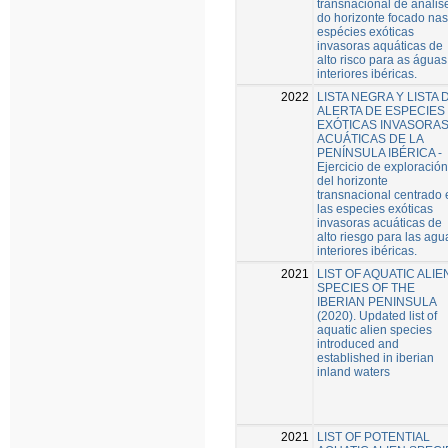
transnacional de anális
do horizonte focado nas
espécies exóticas
invasoras aquáticas de
alto risco para as águas
interiores ibéricas.
2022
LISTA NEGRA Y LISTA 
ALERTA DE ESPECIES
EXÓTICAS INVASORA
ACUÁTICAS DE LA
PENÍNSULA IBÉRICA -
Ejercicio de exploración
del horizonte
transnacional centrado 
las especies exóticas
invasoras acuáticas de
alto riesgo para las agu
interiores ibéricas.
2021
LIST OF AQUATIC ALIE
SPECIES OF THE
IBERIAN PENINSULA
(2020). Updated list of
aquatic alien species
introduced and
established in iberian
inland waters
2021
LIST OF POTENTIAL