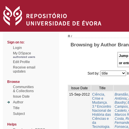
/
Sign on to:
Browsing by Author Bran
Login
My DSpace
Jump 
authorized users
Edit Profile
or ent
Receive email
updates
Sort by:
I
Browse
Communities
Issue Date
Title
& Collections
15-Sep-2012
Ciência,
Brandão,
Issue Date
Crise e
Antónia
;
Author
Mudança.
Baudry
;
B
3.º Encontro
Campos, 
Title
Nacional de
Castelo,
Subject
História das
Marcos R
Ciências e
Costa, Ru
da
Fernande
Helps
Tecnologia.
Fonseca,