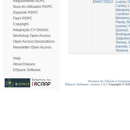
Regulamento RDPC
ENHCT2012
Luana
;
G
Carlos
;
L
Guia do Utilizador RDPC
Marques,
Depósito RDPC
Cardoso
Monteiro
Faq's RDPC
Paula
;
Nu
Copyright
Leonor
;
Integração CV DeGóis
Queiroz,
Rodrigues
Workshop Open Access
Salgueir
Open Access Declarations
Teresa
;
S
Ivanete
;
Newsletter Open Access
Teixeira,
Help
About Dspace
DSpace Software
Serviços de Ciência e Coopera
DSpace Software, version 1.6.2
Copyright © 20