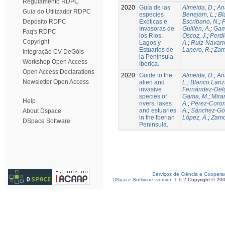
Regulamento RDPC
2020
Guía de las
Almeida, D.
;
An
Guia do Utilizador RDPC
especies
Benejam, L.
;
Bl
Exóticas e
Escribano, N.
;
Depósito RDPC
Invasoras de
Guillén, A.
;
Gam
Faq's RDPC
los Ríos,
Oscoz, J.
;
Perdi
Copyright
Lagos y
A.
;
Ruiz-Navarro
Estuarios de
Lanero, R.
;
Zam
Integração CV DeGóis
la Península
Workshop Open Access
Ibérica.
Open Access Declarations
2020
Guide to the
Almeida, D.
;
An
Newsletter Open Access
alien and
L.
;
Blanco Lanza
invasive
Fernández-Del
species of
Gama, M.
;
Mira
Help
rivers, lakes
A.
;
Pérez-Coron
and estuaries
A.
;
Sánchez-Gó
About Dspace
in the Iberian
López, A.
;
Zamo
DSpace Software
Peninsula.
Serviços de Ciência e Coopera
DSpace Software, version 1.6.2
Copyright © 20