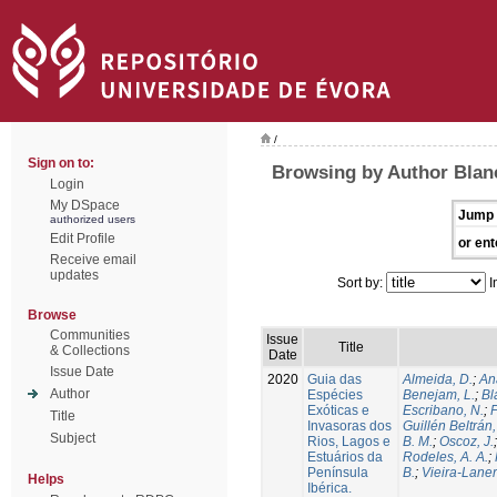
/
Sign on to:
Browsing by Author Blan
Login
My DSpace
Jump 
authorized users
Edit Profile
or ent
Receive email
updates
Sort by:
I
Browse
Communities
Issue
Title
& Collections
Date
Issue Date
2020
Guia das
Almeida, D.
;
An
Author
Espécies
Benejam, L.
;
Bl
Exóticas e
Escribano, N.
;
Title
Invasoras dos
Guillén Beltrán,
Subject
Rios, Lagos e
B. M.
;
Oscoz, J.
Estuários da
Rodeles, A. A.
;
Península
B.
;
Vieira-Laner
Helps
Ibérica.