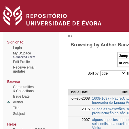
/
Sign on to:
Browsing by Author Banz
Login
My DSpace
Jump 
authorized users
Edit Profile
or ent
Receive email
updates
Sort by:
I
Browse
Communities
& Collections
Issue Date
Title
Issue Date
6-Feb-2008
1608-1697 - Padre Antó
Author
Imperador da Língua P
Title
2015
“Ainda as ‘Reflexões’ s
pronunciação no séc. X
Subject
2007
alguns aspectos da Lí
seiscentista na escrita
Helps
Vieira