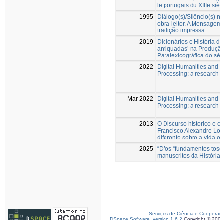
le portugais du XIIIe siè
1995
Diálogo(s)/Silêncio(s) 
obra-leitor. A Mensage
tradição impressa
2019
Dicionários e História 
antiquadas’ na Produçã
Paralexicográfica do sé
2022
Digital Humanities and
Processing: a research
Mar-2022
Digital Humanities and
Processing: a research
2013
O Discurso historico e cr
Francisco Alexandre Lo
diferente sobre a vida e
2025
“D’os “fundamentos tos
manuscritos da História
Serviços de Ciência e Coopera
DSpace Software, version 1.6.2
Copyright © 20