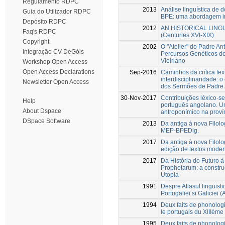
Regulamento RDPC
2013
Análise linguística de
Guia do Utilizador RDPC
BPE: uma abordagem i
Depósito RDPC
2012
AN HISTORICAL LING
Faq's RDPC
(Centuries XVI-XIX)
Copyright
2002
O "Atelier" do Padre Ant
Integração CV DeGóis
Percursos Genéticos do
Vieiriano
Workshop Open Access
Open Access Declarations
Sep-2016
Caminhos da crítica text
interdisciplinaridade: 
Newsletter Open Access
dos Sermões de Padre 
30-Nov-2017
Contribuições léxico-s
Help
português angolano. U
About Dspace
antroponímico na proví
DSpace Software
2013
Da antiga à nova Filolo
MEP-BPEDig.
2017
Da antiga à nova Filolo
edição de textos mode
2017
Da História do Futuro à
Prophetarum: a constr
Utopia
1991
Despre Atlasul linguistic
Portugaliei si Galiciei
1994
Deux faits de phonolog
le portugais du XIIIème 
1995
Deux faits de phonolog