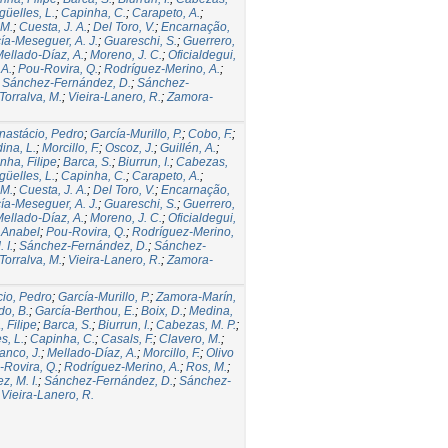
üelles, L.
;
Capinha, C.
;
Carapeto, A.
;
 M.
;
Cuesta, J. A.
;
Del Toro, V.
;
Encarnação,
ía-Meseguer, A. J.
;
Guareschi, S.
;
Guerrero,
ellado-Díaz, A.
;
Moreno, J. C.
;
Oficialdegui,
 A.
;
Pou-Rovira, Q.
;
Rodríguez-Merino, A.
;
;
Sánchez-Fernández, D.
;
Sánchez-
Torralva, M.
;
Vieira-Lanero, R.
;
Zamora-
nastácio, Pedro
;
García-Murillo, P.
;
Cobo, F.
;
ina, L.
;
Morcillo, F.
;
Oscoz, J.
;
Guillén, A.
;
nha, Filipe
;
Barca, S.
;
Biurrun, I.
;
Cabezas,
üelles, L.
;
Capinha, C.
;
Carapeto, A.
;
 M.
;
Cuesta, J. A.
;
Del Toro, V.
;
Encarnação,
ía-Meseguer, A. J.
;
Guareschi, S.
;
Guerrero,
ellado-Díaz, A.
;
Moreno, J. C.
;
Oficialdegui,
 Anabel
;
Pou-Rovira, Q.
;
Rodríguez-Merino,
 I.
;
Sánchez-Fernández, D.
;
Sánchez-
Torralva, M.
;
Vieira-Lanero, R.
;
Zamora-
io, Pedro
;
García-Murillo, P.
;
Zamora-Marín,
do, B.
;
García-Berthou, E.
;
Boix, D.
;
Medina,
 Filipe
;
Barca, S.
;
Biurrun, I.
;
Cabezas, M. P.
;
s, L.
;
Capinha, C.
;
Casals, F.
;
Clavero, M.
;
anco, J.
;
Mellado-Díaz, A.
;
Morcillo, F.
;
Olivo
-Rovira, Q.
;
Rodríguez-Merino, A.
;
Ros, M.
;
, M. I.
;
Sánchez-Fernández, D.
;
Sánchez-
;
Vieira-Lanero, R.