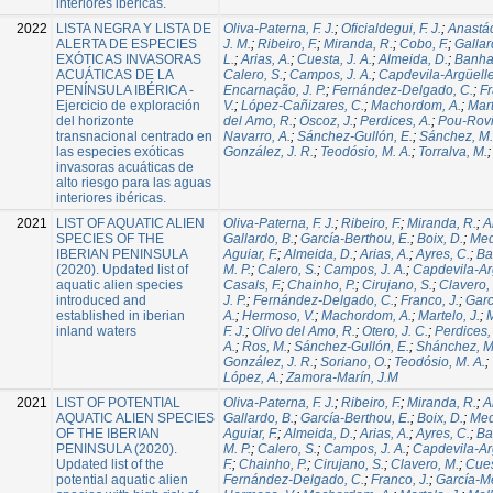
interiores ibéricas.
2022
LISTA NEGRA Y LISTA DE
Oliva-Paterna, F. J.
;
Oficialdegui, F. J.
;
Anastác
ALERTA DE ESPECIES
J. M.
;
Ribeiro, F.
;
Miranda, R.
;
Cobo, F.
;
Gallar
EXÓTICAS INVASORAS
L.
;
Arias, A.
;
Cuesta, J. A.
;
Almeida, D.
;
Banha,
ACUÁTICAS DE LA
Calero, S.
;
Campos, J. A.
;
Capdevila-Argüelle
PENÍNSULA IBÉRICA -
Encarnação, J. P.
;
Fernández-Delgado, C.
;
Fr
Ejercicio de exploración
V.
;
López-Cañizares, C.
;
Machordom, A.
;
Mart
del horizonte
del Amo, R.
;
Oscoz, J.
;
Perdices, A.
;
Pou-Rovi
transnacional centrado en
Navarro, A.
;
Sánchez-Gullón, E.
;
Sánchez, M. 
las especies exóticas
González, J. R.
;
Teodósio, M. A.
;
Torralva, M.
invasoras acuáticas de
alto riesgo para las aguas
interiores ibéricas.
2021
LIST OF AQUATIC ALIEN
Oliva-Paterna, F. J.
;
Ribeiro, F.
;
Miranda, R.
;
A
SPECIES OF THE
Gallardo, B.
;
García-Berthou, E.
;
Boix, D.
;
Med
IBERIAN PENINSULA
Aguiar, F.
;
Almeida, D.
;
Arias, A.
;
Ayres, C.
;
Ba
(2020). Updated list of
M. P.
;
Calero, S.
;
Campos, J. A.
;
Capdevila-Arg
aquatic alien species
Casals, F.
;
Chainho, P.
;
Cirujano, S.
;
Clavero,
introduced and
J. P.
;
Fernández-Delgado, C.
;
Franco, J.
;
Garc
established in iberian
A.
;
Hermoso, V.
;
Machordom, A.
;
Martelo, J.
;
M
inland waters
F. J.
;
Olivo del Amo, R.
;
Otero, J. C.
;
Perdices,
A.
;
Ros, M.
;
Sánchez-Gullón, E.
;
Shánchez, M.
González, J. R.
;
Soriano, O.
;
Teodósio, M. A.
;
López, A.
;
Zamora-Marín, J.M
2021
LIST OF POTENTIAL
Oliva-Paterna, F. J.
;
Ribeiro, F.
;
Miranda, R.
;
A
AQUATIC ALIEN SPECIES
Gallardo, B.
;
García-Berthou, E.
;
Boix, D.
;
Med
OF THE IBERIAN
Aguiar, F.
;
Almeida, D.
;
Arias, A.
;
Ayres, C.
;
Ba
PENINSULA (2020).
M. P.
;
Calero, S.
;
Campos, J. A.
;
Capdevila-Arg
Updated list of the
F.
;
Chainho, P.
;
Cirujano, S.
;
Clavero, M.
;
Cues
potential aquatic alien
Fernández-Delgado, C.
;
Franco, J.
;
García-Me