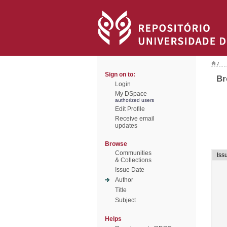
/
Sign on to:
Br
Login
My DSpace
authorized users
Edit Profile
Receive email
updates
Browse
Communities
Iss
& Collections
Issue Date
Author
Title
Subject
Helps