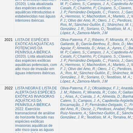
(2020). Lista atualizada
M. P.
;
Calero, S.
;
Campos, J. A.
;
Capdevila-Arg
das espécies exóticas
Casals, F.
;
Chainho, P.
;
Cirujano, S.
;
Clavero,
aquáticas introduzidas e
J. P.
;
Fernández-Delgado, C.
;
Franco, J.
;
Garc
estabelecidas nas águas
A.
;
Hermoso, V.
;
Machordom, A.
;
Martelo, J.
;
M
interiores ibéricas.
F. J.
;
Olivo del Amo, R.
;
Otero, J. C.
;
Perdices,
Ros, M.
;
Sánchez-Gullón, E.
;
Shánchez, M. I.
González, J. R.
;
Soriano, O.
;
Teodósio, M. A.
;
López, A.
;
Zamora-Marín, J.M
2021
LISTA DE ESPÉCIES
Oliva-Paterna, F. J.
;
Ribeiro, F.
;
Miranda, R.
;
A
EXÓTICAS AQUÁTICAS
Gallardo, B.
;
García-Berthou, E.
;
Boix, D.
;
Med
POTENCIAIS DA
Aguiar, F.
;
Almeida, D.
;
Arias, A.
;
Ayres, C.
;
Ba
PENÍNSULA IBÉRICA
M. P.
;
Calero, S.
;
Campos, J. A.
;
Capdevila-Arg
(2020). Lista atualizada
Casals, F.
;
Chainho, P.
;
Cirujano, S.
;
Clavero,
das espécies exóticas
J. P.
;
Fernández-Delgado, C.
;
Franco, J.
;
Garc
aquáticas potenciais, com
A.
;
Hermoso, V.
;
Machordom, A.
;
Martelo, J.
;
M
alto risco de invasão em
F. J.
;
Olivo del Amo, R.
;
Otero, J. C.
;
Perdices,
águas interiores ibéricas.
A.
;
Ros, M.
;
Sánchez-Gullón, E.
;
Shánchez, M.
González, J. R.
;
Soriano, O.
;
Teodósio, M. A.
;
López, A.
;
Zamora-Marín, J.M
2022
LISTA NEGRA E LISTA DE
Oliva-Paterna, F. J.
;
Oficialdegui, F. J.
;
Anastác
ALERTA DAS ESPÉCIES
J. M.
;
Ribeiro, F.
;
Miranda, R.
;
Cobo, F.
;
Gallar
EXÓTICAS INVASORAS
L.
;
Arias, A.
;
Cuesta, J. A.
;
Almeida, D.
;
Banha,
AQUÁTICAS DA
Calero, S.
;
Campos, J. A.
;
Capdevila-Argüelle
PENÍNSULA IBÉRICA
Encarnação, J. P.
;
Fernández-Delgado, C.
;
Fr
2022. Exercício
del Amo, R.
;
Oscoz, J.
;
Perdices, Anabel
;
Pou
transnacional de análise
Ruiz-Navarro, A.
;
Sánchez-Gullón, E.
;
Sánchez
do horizonte focado nas
González, J. R.
;
Teodósio, M. A.
;
Torralva, M.
espécies exóticas
invasoras aquáticas de
alto risco para as águas