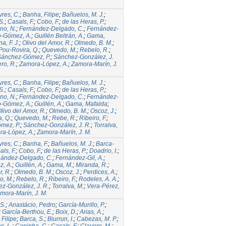
yres, C.
;
Banha, Filipe
;
Bañuelos, M. J.
;
S.
;
Casals, F.
;
Cobo, F.
;
de las Heras, P.
;
no, N.
;
Fernández-Delgado, C.
;
Fernández-
o-Gómez, A.
;
Guillén Beltrán, A.
;
Gama,
a, F. J.
;
Olivo del Amor, R.
;
Olmedo, B. M.
;
Pou-Rovira, Q.
;
Quevedo, M.
;
Rebelo, R.
;
Sánchez-Gómez, P.
;
Sánchez-González, J.
ro, R.
;
Zamora-López, A.
;
Zamora-Marín, J.
yres, C.
;
Banha, Filipe
;
Bañuelos, M. J.
;
S.
;
Casals, F.
;
Cobo, F.
;
de las Heras, P.
;
no, N.
;
Fernández-Delgado, C.
;
Fernández-
o-Gómez, A.
;
Guillén, A.
;
Gama, Mafalda
;
livo del Amor, R.
;
Olmedo, B. M.
;
Oscoz, J.
;
, Q.
;
Quevedo, M.
;
Rebe, R.
;
Ribeiro, F.
;
mez, P.
;
Sánchez-González, J. R.
;
Torralva,
ra-López, A.
;
Zamora-Marín, J. M.
yres, C.
;
Banha, F.
;
Bañuelos, M. J.
;
Barca-
ls, F.
;
Cobo, F.
;
de las Heras, P.
;
Doadrio, I.
;
nández-Delgado, C.
;
Fernández-Gil, A.
;
, A.
;
Guillén, A.
;
Gama, M.
;
Miranda, R.
;
r, R.
;
Olmedo, B. M.
;
Oscoz, J.
;
Perdices, A.
;
o, M.
;
Rebelo, R.
;
Ribeiro, F.
;
Rodeles, A. A.
;
z-González, J. R.
;
Torralva, M.
;
Vera-Pérez,
mora-Marín, J. M.
S.
;
Anastácio, Pedro
;
García-Murillo, P.
;
;
García-Berthou, E.
;
Boix, D.
;
Arias, A.
;
Filipe
;
Barca, S.
;
Biurrun, I.
;
Cabezas, M. P.
;
s, L.
;
Capinha, C.
;
Casals, F.
;
Clavero, M.
;