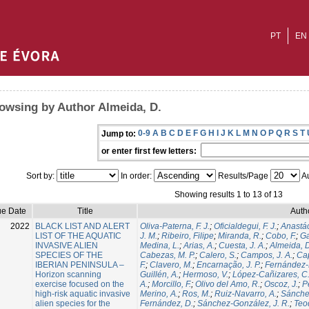
PT
EN
owsing by Author Almeida, D.
0-9
A
B
C
D
E
F
G
H
I
J
K
L
M
N
O
P
Q
R
S
T
Jump to:
or enter first few letters:
Sort by:
In order:
Results/Page
Au
Showing results 1 to 13 of 13
ue Date
Title
Auth
2022
BLACK LIST AND ALERT
Oliva-Paterna, F. J.
;
Oficialdegui, F. J.
;
Anastác
LIST OF THE AQUATIC
J. M.
;
Ribeiro, Filipe
;
Miranda, R.
;
Cobo, F.
;
Ga
INVASIVE ALIEN
Medina, L.
;
Arias, A.
;
Cuesta, J. A.
;
Almeida, 
SPECIES OF THE
Cabezas, M. P.
;
Calero, S.
;
Campos, J. A.
;
Cap
IBERIAN PENINSULA –
F.
;
Clavero, M.
;
Encarnação, J. P.
;
Fernández-
Horizon scanning
Guillén, A.
;
Hermoso, V.
;
López-Cañizares, C
exercise focused on the
A.
;
Morcillo, F.
;
Olivo del Amo, R.
;
Oscoz, J.
;
P
high-risk aquatic invasive
Merino, A.
;
Ros, M.
;
Ruiz-Navarro, A.
;
Sánchez
alien species for the
Fernández, D.
;
Sánchez-González, J. R.
;
Teo