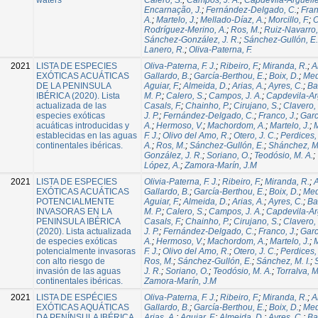
Encarnação, J.
;
Fernández-Delgado, C.
;
Fran
A.
;
Martelo, J.
;
Mellado-Díaz, A.
;
Morcillo, F.
;
O
Rodríguez-Merino, A.
;
Ros, M.
;
Ruiz-Navarro,
Sánchez-González, J. R.
;
Sánchez-Gullón, E.
Lanero, R.
;
Oliva-Paterna, F.
2021
LISTA DE ESPECIES
Oliva-Paterna, F. J.
;
Ribeiro, F.
;
Miranda, R.
;
A
EXÓTICAS ACUÁTICAS
Gallardo, B.
;
García-Berthou, E.
;
Boix, D.
;
Med
DE LA PENINSULA
Aguiar, F.
;
Almeida, D.
;
Arias, A.
;
Ayres, C.
;
Ba
IBÉRICA (2020). Lista
M. P.
;
Calero, S.
;
Campos, J. A.
;
Capdevila-Arg
actualizada de las
Casals, F.
;
Chainho, P.
;
Cirujano, S.
;
Clavero,
especies exóticas
J. P.
;
Fernández-Delgado, C.
;
Franco, J.
;
Garc
acuáticas introducidas y
A.
;
Hermoso, V.
;
Machordom, A.
;
Martelo, J.
;
M
establecidas en las aguas
F. J.
;
Olivo del Amo, R.
;
Otero, J. C.
;
Perdices,
continentales ibéricas.
A.
;
Ros, M.
;
Sánchez-Gullón, E.
;
Shánchez, M.
González, J. R.
;
Soriano, O.
;
Teodósio, M. A.
;
López, A.
;
Zamora-Marín, J.M
2021
LISTA DE ESPECIES
Olivia-Paterna, F. J.
;
Ribeiro, F.
;
Miranda, R.
;
A
EXÓTICAS ACUÁTICAS
Gallardo, B.
;
García-Berthou, E.
;
Boix, D.
;
Med
POTENCIALMENTE
Aguiar, F.
;
Almeida, D.
;
Arias, A.
;
Ayres, C.
;
Ba
INVASORAS EN LA
M. P.
;
Calero, S.
;
Campos, J. A.
;
Capdevila-Arg
PENINSULA IBÉRICA
Casals, F.
;
Chainho, P.
;
Cirujano, S.
;
Clavero,
(2020). Lista actualizada
J. P.
;
Fernández-Delgado, C.
;
Franco, J.
;
Garc
de especies exóticas
A.
;
Hermoso, V.
;
Machordom, A.
;
Martelo, J.
;
M
potencialmente invasoras
F. J.
;
Olivo del Amo, R.
;
Otero, J. C.
;
Perdices,
con alto riesgo de
Ros, M.
;
Sánchez-Gullón, E.
;
Sánchez, M. I.
;
invasión de las aguas
J. R.
;
Soriano, O.
;
Teodósio, M. A.
;
Torralva, M
continentales ibéricas.
Zamora-Marín, J.M
2021
LISTA DE ESPÉCIES
Oliva-Paterna, F. J.
;
Ribeiro, F.
;
Miranda, R.
;
A
EXÓTICAS AQUÁTICAS
Gallardo, B.
;
García-Berthou, E.
;
Boix, D.
;
Med
DA PENÍNSULA IBÉRICA
Arias, A.
;
Aguiar, F.
;
Almeida, D.
;
Ayres, C.
;
Ba