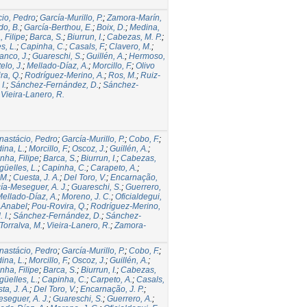
io, Pedro
;
García-Murillo, P.
;
Zamora-Marín,
do, B.
;
García-Berthou, E.
;
Boix, D.
;
Medina,
 Filipe
;
Barca, S.
;
Biurrun, I.
;
Cabezas, M. P.
;
s, L.
;
Capinha, C.
;
Casals, F.
;
Clavero, M.
;
anco, J.
;
Guareschi, S.
;
Guillén, A.
;
Hermoso,
elo, J.
;
Mellado-Díaz, A.
;
Morcillo, F.
;
Olivo
ra, Q.
;
Rodríguez-Merino, A.
;
Ros, M.
;
Ruiz-
I.
;
Sánchez-Fernández, D.
;
Sánchez-
;
Vieira-Lanero, R.
nastácio, Pedro
;
García-Murillo, P.
;
Cobo, F.
;
ina, L.
;
Morcillo, F.
;
Oscoz, J.
;
Guillén, A.
;
nha, Filipe
;
Barca, S.
;
Biurrun, I.
;
Cabezas,
üelles, L.
;
Capinha, C.
;
Carapeto, A.
;
 M.
;
Cuesta, J. A.
;
Del Toro, V.
;
Encarnação,
ía-Meseguer, A. J.
;
Guareschi, S.
;
Guerrero,
ellado-Díaz, A.
;
Moreno, J. C.
;
Oficialdegui,
 Anabel
;
Pou-Rovira, Q.
;
Rodríguez-Merino,
 I.
;
Sánchez-Fernández, D.
;
Sánchez-
Torralva, M.
;
Vieira-Lanero, R.
;
Zamora-
nastácio, Pedro
;
García-Murillo, P.
;
Cobo, F.
;
ina, L.
;
Morcillo, F.
;
Oscoz, J.
;
Guillén, A.
;
nha, Filipe
;
Barca, S.
;
Biurrun, I.
;
Cabezas,
üelles, L.
;
Capinha, C.
;
Carpeto, A.
;
Casals,
ta, J. A.
;
Del Toro, V.
;
Encarnação, J. P.
;
seguer, A. J.
;
Guareschi, S.
;
Guerrero, A.
;