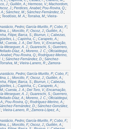
co, J.
;
Guillén, A.
;
Hermoso, V.
;
Machordom,
scoz, J.
;
Perdices, Anabel
;
Pou-Rovira, Q.
;
 A.
;
Sánchez, M.
;
Sánchez-Fernández, D.
;
;
Teodósio, M. A.
;
Torralva, M.
;
Vieira-
nastácio, Pedro
;
García-Murillo, P.
;
Cobo, F.
;
ina, L.
;
Morcillo, F.
;
Oscoz, J.
;
Guillén, A.
;
nha, Filipe
;
Barca, S.
;
Biurrun, I.
;
Cabezas,
üelles, L.
;
Capinha, C.
;
Carapeto, A.
;
 M.
;
Cuesta, J. A.
;
Del Toro, V.
;
Encarnação,
ía-Meseguer, A. J.
;
Guareschi, S.
;
Guerrero,
ellado-Díaz, A.
;
Moreno, J. C.
;
Oficialdegui,
 Anabel
;
Pou-Rovira, Q.
;
Rodríguez-Merino,
 I.
;
Sánchez-Fernández, D.
;
Sánchez-
Torralva, M.
;
Vieira-Lanero, R.
;
Zamora-
nastácio, Pedro
;
García-Murillo, P.
;
Cobo, F.
;
ina, L.
;
Morcillo, F.
;
Oscoz, J.
;
Guillén, A.
;
nha, Filipe
;
Barca, S.
;
Biurrun, I.
;
Cabezas,
üelles, L.
;
Capinha, C.
;
Carapeto, A.
;
 M.
;
Cuesta, J. A.
;
Del Toro, V.
;
Encarnação,
ía-Meseguer, A. J.
;
Guareschi, S.
;
Guerrero,
ellado-Díaz, A.
;
Moreno, J. C.
;
Oficialdegui,
 A.
;
Pou-Rovira, Q.
;
Rodríguez-Merino, A.
;
Sánchez-Fernández, D.
;
Sánchez-González,
.
;
Vieira-Lanero, R.
;
Zamora-López, A.
;
nastácio, Pedro
;
García-Murillo, P.
;
Cobo, F.
;
ina, L.
;
Morcillo, F.
;
Oscoz, J.
;
Guillén, A.
;
nha, Filipe
;
Barca, S.
;
Biurrun, I.
;
Cabezas,