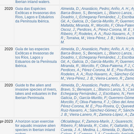
Iberian inland waters.
2020
Guia das Espécies
Almeida, D.
;
Anastácio, Pedro
;
Ariño, A. H.
;
A
Exóticas e Invasoras dos
Barca-Bravo, S.
;
Benejam, L.
;
Blanco Lanza, 
Rios, Lagos e Estuários
Doadrio, I.
;
Echegaray Fernández, J.
;
Escriba
da Península Ibérica.
Gil, A.
;
Galicia, D.
;
García-Murillo, P.
;
Guerrer
Mafalda
;
Miranda, R.
;
Morcillo, F.
;
Oliva-Patern
Oscoz, J.
;
Perdices, A.
;
Pérez-Corona, M. E.
;
Ribeiro, F.
;
Rodeles, A. A.
;
Ruiz-Navarro, A.
;
R.
;
Torralva, M.
;
Vera-Pérez, J. B.
;
Vieira-Lane
M.
2020
Guía de las especies
Almeida, D.
;
Anastácio, Pedro
;
Ariño, A. H.
;
A
Exóticas e Invasoras de
Barca-Bravo, S.
;
Benejam, L.
;
Blanco Lanza, 
los Ríos, Lagos y
Doadrio, I.
;
Echegaray Fernández, J.
;
Escriba
Estuarios de la Península
Gil, A.
;
Galicia, D.
;
García-Murillo, P.
;
Guerrer
Ibérica.
Miranda, R.
;
Morcillo, F.
;
Oliva-Paterna, F. J.
;
O
Perdices, A.
;
Pérez-Corona, M. E.
;
Pou-Rovira
Rodeles, A. A.
;
Ruiz-Navarro, A.
;
Sánchez-Gó
M.
;
Vera-Pérez, J. B.
;
Vieira-Lanero, R.
;
Zamo
2020
Guide to the alien and
Almeida, D.
;
Anastácio, Pedro
;
Ariño, A. H.
;
A
invasive species of rivers,
Bravo, S.
;
Benejam, L.
;
Blanco Lanza, S.
;
Casa
lakes and estuaries in the
Echegaray Fernández, J.
;
Escribano, N.
;
Fer
Iberian Peninsula.
Galicia, D.
;
García-Murillo, P.
;
Guerrero-Gómez
Morcillo, F.
;
Oliva-Paterna, F. J.
;
Olivo del Amo
Pérez-Corona, M. E.
;
Pou-Rovira, Q.
;
Queved
Ruiz-Navarro, A.
;
Sánchez-Gómez, P.
;
Sánche
J. B.
;
Vieira-Lanero, R.
;
Zamora-López, A.
;
Za
pr-2023
A horizon scan exercise
Oficialdegui, F.
;
Zamora-Marín, J.
;
Guareschi, 
for aquatic invasive alien
Ribeiro, F.
;
Miranda, R.
;
Cobo, F.
;
Gallardo, B.
species in Iberian inland
Cuesta, J. A.
;
Medina, L.
;
Almeida, D.
;
Banha, 
waters
Calero, S.
;
Campos, J. A.
;
Capdevila-Argüelle