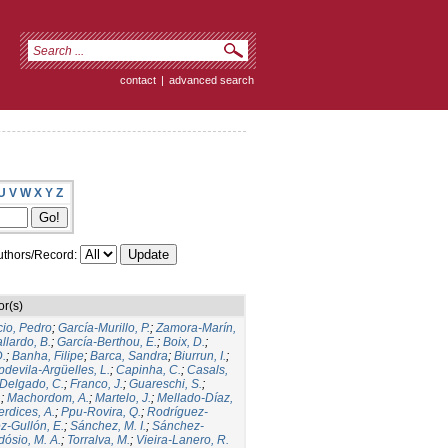
contact
|
advanced search
U
V
W
X
Y
Z
thors/Record:
or(s)
io, Pedro
;
García-Murillo, P.
;
Zamora-Marín,
llardo, B.
;
García-Berthou, E.
;
Boix, D.
;
D.
;
Banha, Filipe
;
Barca, Sandra
;
Biurrun, I.
;
devila-Argüelles, L.
;
Capinha, C.
;
Casals,
Delgado, C.
;
Franco, J.
;
Guareschi, S.
;
.
;
Machordom, A.
;
Martelo, J.
;
Mellado-Díaz,
erdices, A.
;
Ppu-Rovira, Q.
;
Rodríguez-
-Gullón, E.
;
Sánchez, M. I.
;
Sánchez-
dósio, M. A.
;
Torralva, M.
;
Vieira-Lanero, R.