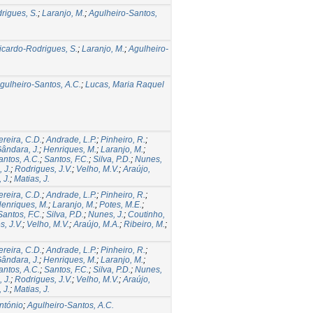
rigues, S.
;
Laranjo, M.
;
Agulheiro-Santos,
icardo-Rodrigues, S.
;
Laranjo, M.
;
Agulheiro-
gulheiro-Santos, A.C.
;
Lucas, Maria Raquel
ereira, C.D.
;
Andrade, L.P.
;
Pinheiro, R.
;
ândara, J.
;
Henriques, M.
;
Laranjo, M.
;
antos, A.C.
;
Santos, F.C.
;
Silva, P.D.
;
Nunes,
 J.
;
Rodrigues, J.V.
;
Velho, M.V.
;
Araújo,
 J.
;
Matias, J.
ereira, C.D.
;
Andrade, L.P.
;
Pinheiro, R.
;
enriques, M.
;
Laranjo, M.
;
Potes, M.E.
;
Santos, F.C.
;
Silva, P.D.
;
Nunes, J.
;
Coutinho,
, J.V.
;
Velho, M.V.
;
Araújo, M.A.
;
Ribeiro, M.
;
ereira, C.D.
;
Andrade, L.P.
;
Pinheiro, R.
;
ândara, J.
;
Henriques, M.
;
Laranjo, M.
;
antos, A.C.
;
Santos, F.C.
;
Silva, P.D.
;
Nunes,
 J.
;
Rodrigues, J.V.
;
Velho, M.V.
;
Araújo,
 J.
;
Matias, J.
ntónio
;
Agulheiro-Santos, A.C.