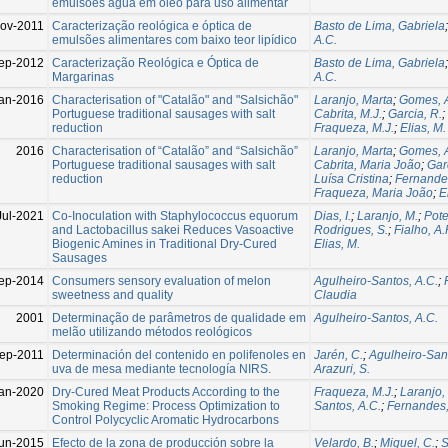
emulsões água em óleo para uso alimentar
ov-2011
Caracterização reológica e óptica de
Basto de Lima, Gabriela
emulsões alimentares com baixo teor lipídico
A.C.
ep-2012
Caracterização Reológica e Óptica de
Basto de Lima, Gabriela
Margarinas
A.C.
an-2016
Characterisation of "Catalão" and "Salsichão"
Laranjo, Marta
;
Gomes, 
Portuguese traditional sausages with salt
Cabrita, M.J.
;
Garcia, R.
;
reduction
Fraqueza, M.J.
;
Elias, M.
2016
Characterisation of “Catalão” and “Salsichão”
Laranjo, Marta
;
Gomes, 
Portuguese traditional sausages with salt
Cabrita, Maria João
;
Gar
reduction
Luísa Cristina
;
Fernande
Fraqueza, Maria João
;
E
Jul-2021
Co-Inoculation with Staphylococcus equorum
Dias, I.
;
Laranjo, M.
;
Pote
and Lactobacillus sakei Reduces Vasoactive
Rodrigues, S.
;
Fialho, A.
Biogenic Amines in Traditional Dry-Cured
Elias, M.
Sausages
ep-2014
Consumers sensory evaluation of melon
Agulheiro-Santos, A.C.
;
sweetness and quality
Claudia
2001
Determinação de parâmetros de qualidade em
Agulheiro-Santos, A.C.
melão utilizando métodos reológicos
ep-2011
Determinación del contenido en polifenoles en
Jarén, C.
;
Agulheiro-Sant
uva de mesa mediante tecnología NIRS.
Arazuri, S.
an-2020
Dry‐Cured Meat Products According to the
Fraqueza, M.J.
;
Laranjo,
Smoking Regime: Process Optimization to
Santos, A.C.
;
Fernandes,
Control Polycyclic Aromatic Hydrocarbons
un-2015
Efecto de la zona de producción sobre la
Velardo, B.
;
Miguel, C.
;
S