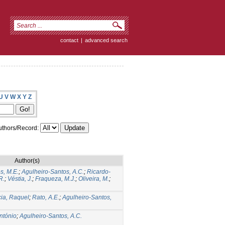
contact
|
advanced search
U
V
W
X
Y
Z
thors/Record:
Author(s)
s, M.E.
;
Agulheiro-Santos, A.C.
;
Ricardo-
R.
;
Véstia, J.
;
Fraqueza, M.J.
;
Oliveira, M.
;
ia, Raquel
;
Rato, A.E.
;
Agulheiro-Santos,
ntónio
;
Agulheiro-Santos, A.C.