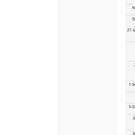
N
S
27-J
7-S
5-S
J
J