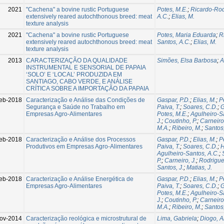
2021
"Cachena" a bovine rustic Portuguese
Potes, M.E.
;
Ricardo-Rod
extensively reared autochthonous breed: meat
A.C.
;
Elias, M.
texture analysis
2021
"Cachena" a bovine rustic Portuguese
Potes, Maria Eduarda
;
R
extensively reared autochthonous breed: meat
Santos, A.C.
;
Elias, M.
texture analysis
2013
CARACTERIZAÇÃO DA QUALIDADE
Simões, Elsa Barbosa
;
A
INSTRUMENTAL E SENSORIAL DE PAPAIA
‘SOLO’ E ‘LOCAL’ PRODUZIDA EM
SANTIAGO, CABO VERDE, E ANÁLISE
CRÍTICA SOBRE A IMPORTAÇÃO DA PAPAIA
eb-2018
Caracterização e Análise das Condições de
Gaspar, P.D.
;
Elias, M.
;
P
Segurança e Saúde no Trabalho em
Paiva, T.
;
Soares, C.D.
;
G
Empresas Agro-Alimentares
Potes, M.E.
;
Agulheiro-S
J.
;
Coutinho, P.
;
Carneiro,
M.A.
;
Ribeiro, M.
;
Santos,
eb-2018
Caracterização e Análise dos Processos
Gaspar, P.D.
;
Elias, M.
;
P
Produtivos em Empresas Agro-Alimentares
Paiva, T.
;
Soares, C.D.
;
H
Agulheiro-Santos, A.C.
;
P.
;
Carneiro, J.
;
Rodrigues
Santos, J.
;
Matias, J.
eb-2018
Caracterização e Análise Energética de
Gaspar, P.D.
;
Elias, M.
;
P
Empresas Agro-Alimentares
Paiva, T.
;
Soares, C.D.
;
G
Potes, M.E.
;
Agulheiro-S
J.
;
Coutinho, P.
;
Carneiro,
M.A.
;
Ribeiro, M.
;
Santos,
ov-2014
Caracterização reológica e microstrutural de
Lima, Gabriela
;
Diogo, A