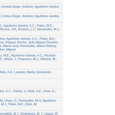
;
Correia Diogo, António
;
Agulheiro-Santos,
;
Correia Diogo, António
;
Agulheiro-Santos,
A.
;
Agulheiro-Santos, A.C.
;
Potes, M.E.
;
Rocha, J.M.
;
Roseiro, L.C
;
Fernandes, M.J.
;
Ana
;
Agulheiro-Santos, A.C.
;
Potes, M.E.
;
cia, Raquel
;
Rocha, João Miguel
;
Roseiro,
s, Maria José
;
Fernandes, Maria Helena
;
lias, Miguel
s, M.E.
;
Agulheiro-Santos, A.C.
;
Ricardo-
R.
;
Véstia, J.
;
Fraqueza, M.J.
;
Oliveira, M.
;
Rato, A.E.
;
Laranjo, Marta
;
Gonçalves,
os, A.C.
;
Palma, V.
;
Rato, A.E.
;
Arias, N.
;
 M.
;
Alves, S.
;
Fernandes, M.H
;
Agulheiro-
 M.J.
;
Potes, M.E.
;
Elias, M.
erradilla, M.J.
;
Rodriguez, M. J.
;
Ayuso, M.