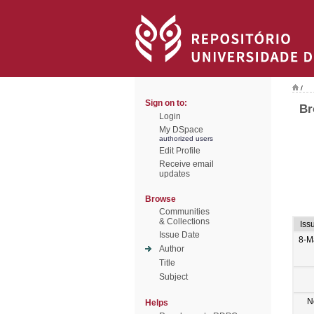
/
Sign on to:
Br
Login
My DSpace
authorized users
Edit Profile
Receive email
updates
Browse
Communities
& Collections
Iss
Issue Date
8-M
Author
Title
Subject
N
Helps