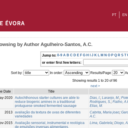
PT
EN
owsing by Author Agulheiro-Santos, A.C.
0-9
A
B
C
D
E
F
G
H
I
J
K
L
M
N
O
P
Q
R
S
T
Jump to:
or enter first few letters:
Sort by:
In order:
Results/Page
Au
Showing results 1 to 20 of 96
next >
ue Date
Title
ay-2020
Autochthonous starter cultures are able to
Dias, I.
;
Laranjo, M.
;
Pote
reduce biogenic amines in a traditional
Rodrigues, S.
;
Fialho, A.
protuguese smoked fermented sausage
Elias, M.
2013
avaliação da textura de uvas de diferentes
Cabrita, Maria joao
;
Garc
variedades
A.C.
ov-2015
Avaliação sensorial, instrumental e reológica
Lima, Gabriela
;
Diogo, A
de emulsões inversas alimentares.