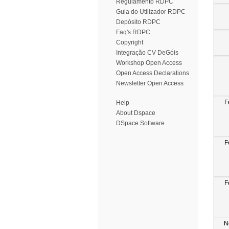
Regulamento RDPC
Guia do Utilizador RDPC
Depósito RDPC
Faq's RDPC
Copyright
Integração CV DeGóis
Workshop Open Access
Open Access Declarations
Newsletter Open Access
F
Help
About Dspace
DSpace Software
F
F
N