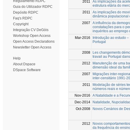
Regulamento RDPC
2011
As implicações da acel
estrutura etária do mer
Guia do Utilizador RDPC
2011
As implicações do movi
Depósito RDPC
dinâmica populacional 
Faq's RDPC
2007
A influência da demogr
Copyright
constatações para o per
Integração CV DeGóis
inquéritos ao emprego d
Workshop Open Access
Mar-2016
Introdução ao estudo –
Open Access Declarations
Portugal
Newsletter Open Access
2008
Les changements démog
travail au Portugal dan
Help
2012
Manutenção de uma bai
About Dspace
dimensão ideal da famí
DSpace Software
2007
Migrações inter-regiona
inter-censitário 1991-2
2011
Modelação de séries te
números reais e número
Nov-2016
A Natalidade e a Fecun
Dec-2014
Natalidade, Nupcialida
Oct-2008
Novos Cenários de Des
2012
Novos comportamentos n
da frequência do ensin