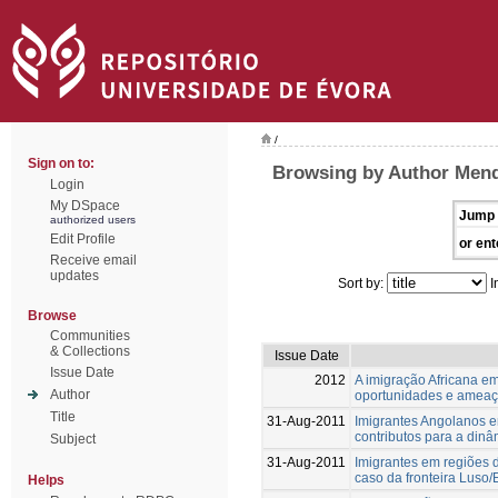
/
Sign on to:
Browsing by Author Mend
Login
My DSpace
Jump 
authorized users
Edit Profile
or ent
Receive email
updates
Sort by:
I
Browse
Communities
& Collections
Issue Date
Issue Date
2012
A imigração Africana em
Author
oportunidades e ameaç
Title
31-Aug-2011
Imigrantes Angolanos e
contributos para a din
Subject
31-Aug-2011
Imigrantes em regiões d
caso da fronteira Luso
Helps